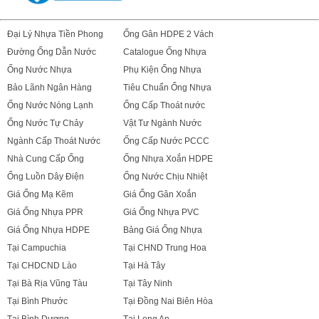
Đại Lý Nhựa Tiền Phong
Ống Gân HDPE 2 Vách
Đường Ống Dẫn Nước
Catalogue Ống Nhựa
Ống Nước Nhựa
Phụ Kiện Ống Nhựa
Bảo Lãnh Ngân Hàng
Tiêu Chuẩn Ống Nhựa
Ống Nước Nóng Lạnh
Ống Cấp Thoát nước
Ống Nước Tự Chảy
Vật Tư Ngành Nước
Ngành Cấp Thoát Nước
Ống Cấp Nước PCCC
Nhà Cung Cấp Ống
Ống Nhựa Xoắn HDPE
Ống Luồn Dây Điện
Ống Nước Chịu Nhiệt
Giá Ống Mạ Kẽm
Giá Ống Gân Xoắn
Giá Ống Nhựa PPR
Giá Ống Nhựa PVC
Giá Ống Nhựa HDPE
Bảng Giá Ống Nhựa
Tại Campuchia
Tại CHND Trung Hoa
Tại CHDCND Lào
Tại Hà Tây
Tại Bà Rịa Vũng Tàu
Tại Tây Ninh
Tại Bình Phước
Tại Đồng Nai Biên Hòa