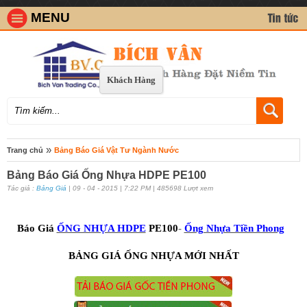
MENU
Khách Hàng
»
Trang chủ
Bảng Báo Giá Vật Tư Ngành Nước
Bảng Báo Giá Ống Nhựa HDPE PE100
Tác giả :
Bảng Giá
| 09 - 04 - 2015 | 7:22 PM | 485698 Lượt xem
Báo Giá
ỐNG NHỰA HDPE
PE100
-
Ống Nhựa Tiền Phong
BẢNG GIÁ ỐNG NHỰA MỚ
I NHẤT