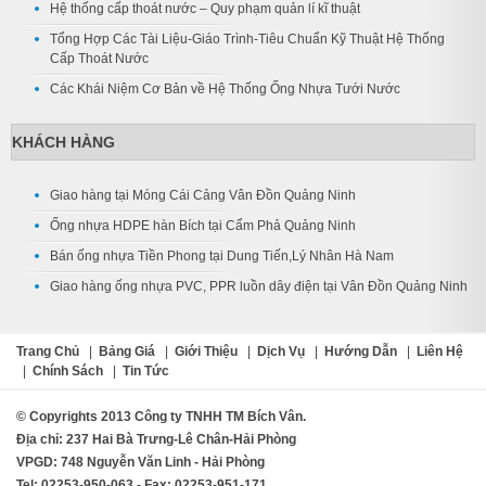
Hệ thống cấp thoát nước – Quy phạm quản lí kĩ thuật
Tổng Hợp Các Tài Liệu-Giáo Trình-Tiêu Chuẩn Kỹ Thuật Hệ Thống
Cấp Thoát Nước
Các Khái Niệm Cơ Bản về Hệ Thống Ống Nhựa Tưới Nước
KHÁCH HÀNG
Giao hàng tại Móng Cái Cảng Vân Đồn Quảng Ninh
Ống nhựa HDPE hàn Bích tại Cẩm Phả Quảng Ninh
Bán ống nhựa Tiền Phong tại Dung Tiến,Lý Nhân Hà Nam
Giao hàng ống nhựa PVC, PPR luồn dây điện tại Vân Đồn Quảng Ninh
Trang Chủ
|
Bảng Giá
|
Giới Thiệu
|
Dịch Vụ
|
Hướng Dẫn
|
Liên Hệ
|
Chính Sách
|
Tin Tức
© Copyrights 2013 Công ty TNHH TM Bích Vân.
Địa chỉ: 237 Hai Bà Trưng-Lê Chân-Hải Phòng
VPGD: 748 Nguyễn Văn Linh - Hải Phòng
Tel: 02253-950-063 - Fax: 02253-951-171