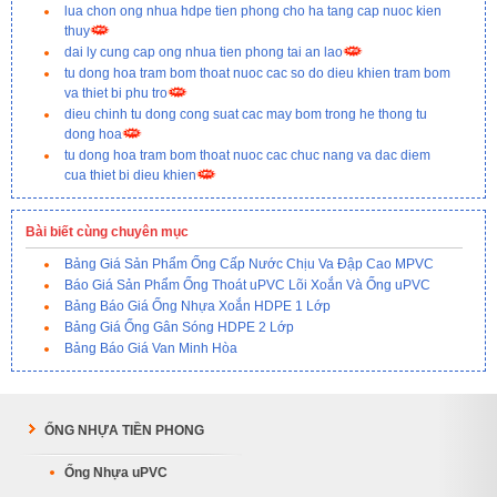
lua chon ong nhua hdpe tien phong cho ha tang cap nuoc kien
thuy
dai ly cung cap ong nhua tien phong tai an lao
tu dong hoa tram bom thoat nuoc cac so do dieu khien tram bom
va thiet bi phu tro
dieu chinh tu dong cong suat cac may bom trong he thong tu
dong hoa
tu dong hoa tram bom thoat nuoc cac chuc nang va dac diem
cua thiet bi dieu khien
Bài biết cùng chuyên mục
Bảng Giá Sản Phẩm Ống Cấp Nước Chịu Va Đập Cao MPVC
Báo Giá Sản Phẩm Ống Thoát uPVC Lõi Xoắn Và Ống uPVC
Bảng Báo Giá Ống Nhựa Xoắn HDPE 1 Lớp
Bảng Giá Ống Gân Sóng HDPE 2 Lớp
Bảng Báo Giá Van Minh Hòa
ỐNG NHỰA TIỀN PHONG
Ống Nhựa uPVC