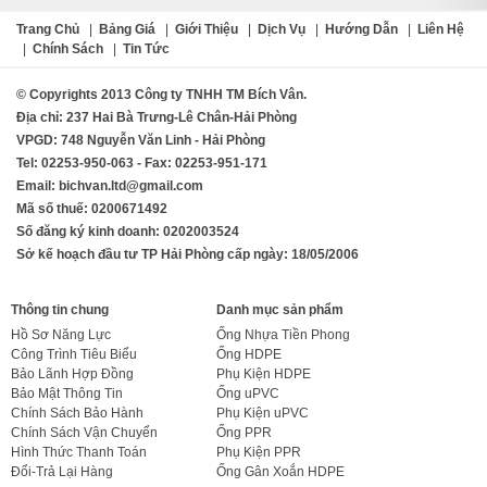
Trang Chủ
|
Bảng Giá
|
Giới Thiệu
|
Dịch Vụ
|
Hướng Dẫn
|
Liên Hệ
|
Chính Sách
|
Tin Tức
© Copyrights 2013 Công ty TNHH TM Bích Vân.
Địa chỉ: 237 Hai Bà Trưng-Lê Chân-Hải Phòng
VPGD: 748 Nguyễn Văn Linh - Hải Phòng
Tel: 02253-950-063 - Fax: 02253-951-171
Email: bichvan.ltd@gmail.com
Mã số thuế: 0200671492
Số đăng ký kinh doanh: 0202003524
Sở kế hoạch đầu tư TP Hải Phòng cấp ngày: 18/05/2006
Thông tin chung
Danh mục sản phẩm
Hồ Sơ Năng Lực
Ống Nhựa Tiền Phong
Công Trình Tiêu Biểu
Ống HDPE
Bảo Lãnh Hợp Đồng
Phụ Kiện HDPE
Bảo Mật Thông Tin
Ống uPVC
Chính Sách Bảo Hành
Phụ Kiện uPVC
Chính Sách Vận Chuyển
Ống PPR
Hình Thức Thanh Toán
Phụ Kiện PPR
Đổi-Trả Lại Hàng
Ống Gân Xoắn HDPE