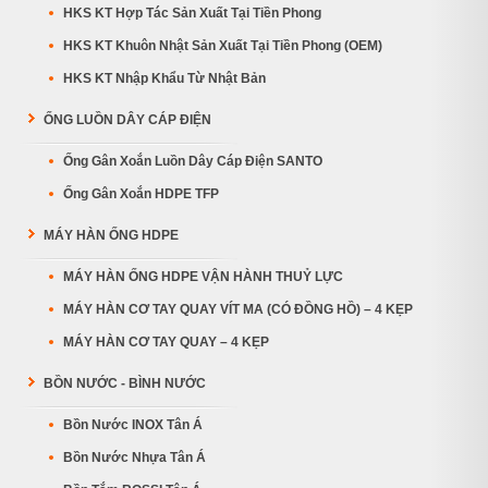
HKS KT Hợp Tác Sản Xuất Tại Tiền Phong
HKS KT Khuôn Nhật Sản Xuất Tại Tiền Phong (OEM)
HKS KT Nhập Khẩu Từ Nhật Bản
ỐNG LUỒN DÂY CÁP ĐIỆN
Ống Gân Xoắn Luồn Dây Cáp Điện SANTO
Ống Gân Xoắn HDPE TFP
MÁY HÀN ỐNG HDPE
MÁY HÀN ỐNG HDPE VẬN HÀNH THUỶ LỰC
MÁY HÀN CƠ TAY QUAY VÍT MA (CÓ ĐỒNG HỒ) – 4 KẸP
MÁY HÀN CƠ TAY QUAY – 4 KẸP
BỒN NƯỚC - BÌNH NƯỚC
Bồn Nước INOX Tân Á
Bồn Nước Nhựa Tân Á