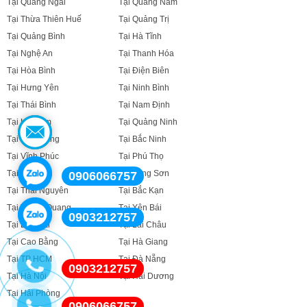
Tại Quảng Ngãi
Tại Quảng Nam
Tại Thừa Thiên Huế
Tại Quảng Trị
Tại Quảng Bình
Tại Hà Tĩnh
Tại Nghệ An
Tại Thanh Hóa
Tại Hòa Bình
Tại Điện Biên
Tại Hưng Yên
Tại Ninh Bình
Tại Thái Bình
Tại Nam Định
Tại Hà Nam
Tại Quảng Ninh
Tại Bắc Giang
Tại Bắc Ninh
Tại Vĩnh Phúc
Tại Phú Thọ
Tại Sơn La
Tại Lạng Sơn
0906066757
Tại Thái Nguyên
Tại Bắc Kạn
Tại Tuyên Quang
Tại Yên Bái
0903212757
Tại Lào Cai
Tại Lai Châu
Tại Cao Bằng
Tại Hà Giang
Tại TP HCM
Tại Đà Nẵng
0903212757
Tại Hà Nội
Tại Hải Dương
Tại Hải Phòng
0906066757