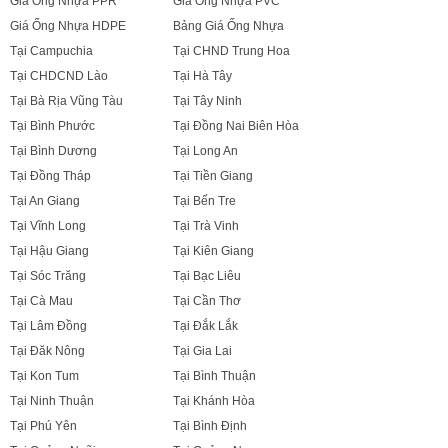
Giá Ống Nhựa PPR
Giá Ống Nhựa PVC
Giá Ống Nhựa HDPE
Bảng Giá Ống Nhựa
Tại Campuchia
Tại CHND Trung Hoa
Tại CHDCND Lào
Tại Hà Tây
Tại Bà Rịa Vũng Tàu
Tại Tây Ninh
Tại Bình Phước
Tại Đồng Nai Biên Hòa
Tại Bình Dương
Tại Long An
Tại Đồng Tháp
Tại Tiền Giang
Tại An Giang
Tại Bến Tre
Tại Vĩnh Long
Tại Trà Vinh
Tại Hậu Giang
Tại Kiên Giang
Tại Sóc Trăng
Tại Bạc Liêu
Tại Cà Mau
Tại Cần Thơ
Tại Lâm Đồng
Tại Đắk Lắk
Tại Đăk Nông
Tại Gia Lai
Tại Kon Tum
Tại Bình Thuận
Tại Ninh Thuận
Tại Khánh Hòa
Tại Phú Yên
Tại Bình Định