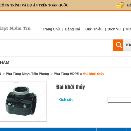
 CÔNG TRÌNH VÀ DỰ ÁN TRÊN TOÀN QUỐC
Đ
Trang Chủ
|
Bảng Giá
|
Giới Thiệu
|
Dịch Vụ
|
Hư
Kh
PHẨM
»
»
»
ủ
Phụ Tùng Nhựa Tiền Phong
Phụ Tùng HDPE
Đai khởi thủy
Kích cỡ: