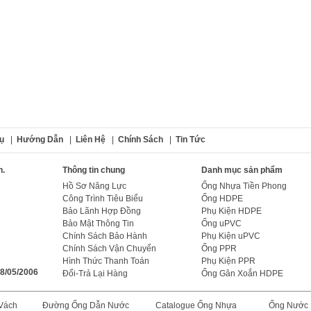
ụ
|
Hướng Dẫn
|
Liên Hệ
|
Chính Sách
|
Tin Tức
n.
Thông tin chung
Danh mục sản phẩm
Hồ Sơ Năng Lực
Ống Nhựa Tiền Phong
Công Trình Tiêu Biểu
Ống HDPE
Bảo Lãnh Hợp Đồng
Phụ Kiện HDPE
Bảo Mật Thông Tin
Ống uPVC
Chính Sách Bảo Hành
Phụ Kiện uPVC
Chính Sách Vận Chuyển
Ống PPR
Hình Thức Thanh Toán
Phụ Kiện PPR
18/05/2006
Đổi-Trả Lại Hàng
Ống Gân Xoắn HDPE
Vách
Đường Ống Dẫn Nước
Catalogue Ống Nhựa
Ống Nước