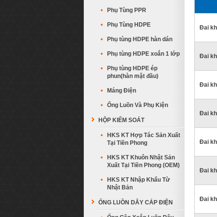
Phụ Tùng PPR
Phụ Tùng HDPE
Đai kh
Phụ tùng HDPE hàn dán
Phụ tùng HDPE xoắn 1 lớp
Đai kh
Phụ tùng HDPE ép
phun(hàn mặt đầu)
Đai kh
Máng Điện
Ống Luồn Và Phụ Kiện
Đai kh
HỘP KIỂM SOÁT
HKS KT Hợp Tác Sản Xuất
Đai kh
Tại Tiền Phong
HKS KT Khuôn Nhật Sản
Xuất Tại Tiền Phong (OEM)
Đai kh
HKS KT Nhập Khẩu Từ
Nhật Bản
Đai kh
ỐNG LUỒN DÂY CÁP ĐIỆN