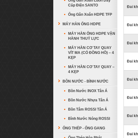
Ống Gân Xoắn Luồn Dây
Cáp Điện SANTO
Đai kh
Ống Gân Xoắn HDPE TFP
MÁY HÀN ỐNG HDPE
Đai kh
MÁY HÀN ỐNG HDPE VẬN
HÀNH THUỶ LỰC
Đai kh
MÁY HÀN CƠ TAY QUAY
VÍT MA (CÓ ĐỒNG HỒ) – 4
KẸP
Đai kh
MÁY HÀN CƠ TAY QUAY –
4 KẸP
Đai kh
BỒN NƯỚC - BÌNH NƯỚC
Bồn Nước INOX Tân Á
Đai kh
Bồn Nước Nhựa Tân Á
Bồn Tắm ROSSI Tân Á
Đai kh
Bình Nước Nóng ROSSI
ỐNG THÉP - ỐNG GANG
Đai kh
Ống Thép Hòa Phát