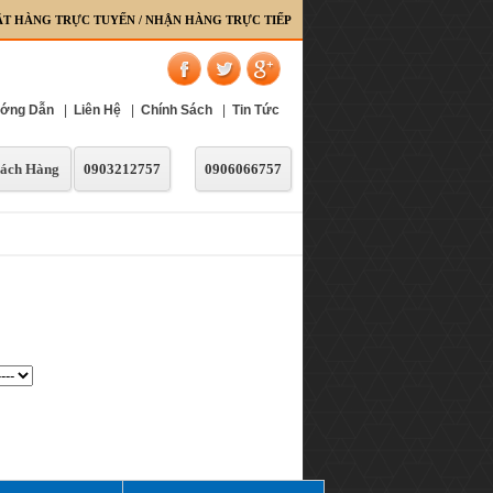
ẶT HÀNG TRỰC TUYẾN / NHẬN HÀNG TRỰC TIẾP
ớng Dẫn
|
Liên Hệ
|
Chính Sách
|
Tin Tức
ách Hàng
0903212757
0906066757