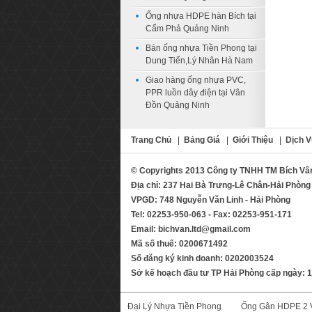
Ống nhựa HDPE hàn Bích tại
Cẩm Phả Quảng Ninh
Bán ống nhựa Tiền Phong tại
Dung Tiến,Lý Nhân Hà Nam
Giao hàng ống nhựa PVC,
PPR luồn dây điện tại Vân
Đồn Quảng Ninh
Trang Chủ
|
Bảng Giá
|
Giới Thiệu
|
Dịch V
© Copyrights 2013 Công ty TNHH TM Bích Vâ
Địa chỉ: 237 Hai Bà Trưng-Lê Chân-Hải Phòng
VPGD: 748 Nguyễn Văn Linh - Hải Phòng
Tel: 02253-950-063 - Fax: 02253-951-171
Email: bichvan.ltd@gmail.com
Mã số thuế: 0200671492
Số đăng ký kinh doanh: 0202003524
Sở kế hoạch đầu tư TP Hải Phòng cấp ngày: 
Đại Lý Nhựa Tiền Phong
Ống Gân HDPE 2 