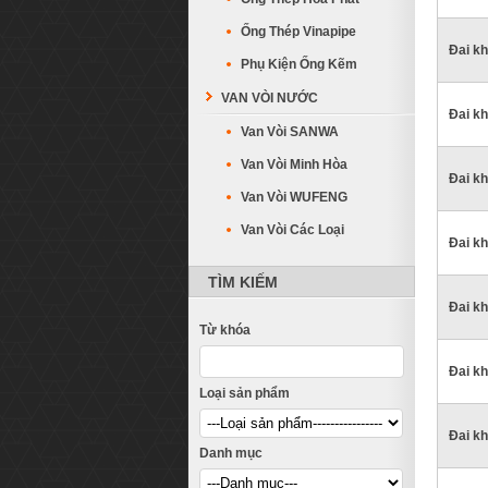
Ống Thép Vinapipe
Đai kh
Phụ Kiện Ống Kẽm
VAN VÒI NƯỚC
Đai kh
Van Vòi SANWA
Van Vòi Minh Hòa
Đai kh
Van Vòi WUFENG
Van Vòi Các Loại
Đai kh
TÌM KIẾM
Đai kh
Từ khóa
Đai kh
Loại sản phẩm
Đai kh
Danh mục