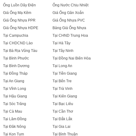
Ống Luồn Dây Điện
Ống Nước Chịu Nhiệt
Giá Ống Mạ Kẽm
Giá Ống Gân Xoắn
Giá Ống Nhựa PPR
Giá Ống Nhựa PVC
Giá Ống Nhựa HDPE
Bảng Giá Ống Nhựa
Tại Campuchia
Tại CHND Trung Hoa
Tại CHDCND Lào
Tại Hà Tây
Tại Bà Rịa Vũng Tàu
Tại Tây Ninh
Tại Bình Phước
Tại Đồng Nai Biên Hòa
Tại Bình Dương
Tại Long An
Tại Đồng Tháp
Tại Tiền Giang
Tại An Giang
Tại Bến Tre
Tại Vĩnh Long
Tại Trà Vinh
Tại Hậu Giang
Tại Kiên Giang
Tại Sóc Trăng
Tại Bạc Liêu
Tại Cà Mau
Tại Cần Thơ
Tại Lâm Đồng
Tại Đắk Lắk
Tại Đăk Nông
Tại Gia Lai
Tại Kon Tum
Tại Bình Thuận