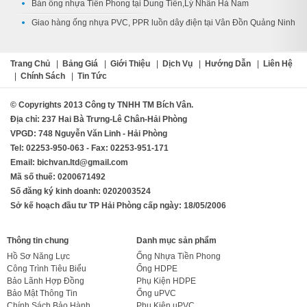
Bán ống nhựa Tiền Phong tại Dung Tiến,Lý Nhân Hà Nam
Giao hàng ống nhựa PVC, PPR luồn dây điện tại Vân Đồn Quảng Ninh
Trang Chủ
|
Bảng Giá
|
Giới Thiệu
|
Dịch Vụ
|
Hướng Dẫn
|
Liên Hệ
|
Chính Sách
|
Tin Tức
© Copyrights 2013 Công ty TNHH TM Bích Vân.
Địa chỉ: 237 Hai Bà Trưng-Lê Chân-Hải Phòng
VPGD: 748 Nguyễn Văn Linh - Hải Phòng
Tel: 02253-950-063 - Fax: 02253-951-171
Email: bichvan.ltd@gmail.com
Mã số thuế: 0200671492
Số đăng ký kinh doanh: 0202003524
Sở kế hoạch đầu tư TP Hải Phòng cấp ngày: 18/05/2006
Thông tin chung
Danh mục sản phẩm
Hồ Sơ Năng Lực
Ống Nhựa Tiền Phong
Công Trình Tiêu Biểu
Ống HDPE
Bảo Lãnh Hợp Đồng
Phụ Kiện HDPE
Bảo Mật Thông Tin
Ống uPVC
Chính Sách Bảo Hành
Phụ Kiện uPVC