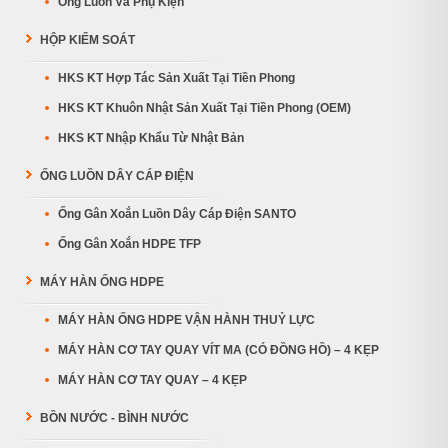
Ống Luồn Và Phụ Kiện
HỘP KIỂM SOÁT
HKS KT Hợp Tác Sản Xuất Tại Tiền Phong
HKS KT Khuôn Nhật Sản Xuất Tại Tiền Phong (OEM)
HKS KT Nhập Khẩu Từ Nhật Bản
ỐNG LUỒN DÂY CÁP ĐIỆN
Ống Gân Xoắn Luồn Dây Cáp Điện SANTO
Ống Gân Xoắn HDPE TFP
MÁY HÀN ỐNG HDPE
MÁY HÀN ỐNG HDPE VẬN HÀNH THUỶ LỰC
MÁY HÀN CƠ TAY QUAY VÍT MA (CÓ ĐỒNG HỒ) – 4 KẸP
MÁY HÀN CƠ TAY QUAY – 4 KẸP
BỒN NƯỚC - BÌNH NƯỚC