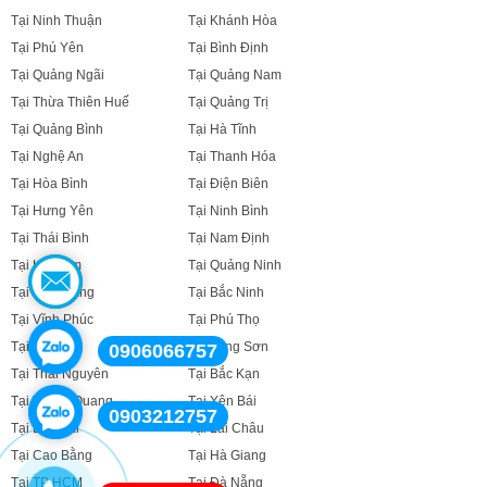
Tại Ninh Thuận
Tại Khánh Hòa
Tại Phú Yên
Tại Bình Định
Tại Quảng Ngãi
Tại Quảng Nam
Tại Thừa Thiên Huế
Tại Quảng Trị
Tại Quảng Bình
Tại Hà Tĩnh
Tại Nghệ An
Tại Thanh Hóa
Tại Hòa Bình
Tại Điện Biên
Tại Hưng Yên
Tại Ninh Bình
Tại Thái Bình
Tại Nam Định
Tại Hà Nam
Tại Quảng Ninh
Tại Bắc Giang
Tại Bắc Ninh
Tại Vĩnh Phúc
Tại Phú Thọ
Tại Sơn La
Tại Lạng Sơn
0906066757
Tại Thái Nguyên
Tại Bắc Kạn
Tại Tuyên Quang
Tại Yên Bái
0903212757
Tại Lào Cai
Tại Lai Châu
Tại Cao Bằng
Tại Hà Giang
Tại TP HCM
Tại Đà Nẵng