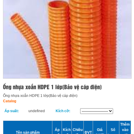
Ống nhựa xoắn HDPE 1 lớp(Bảo vệ cáp điện)
Catalog
Áp suất:
undefined
Kích cỡ:
Thêm
Áp
Kích
Chiều
Giá
Số
vào
Tên sản phẩm
ĐVT