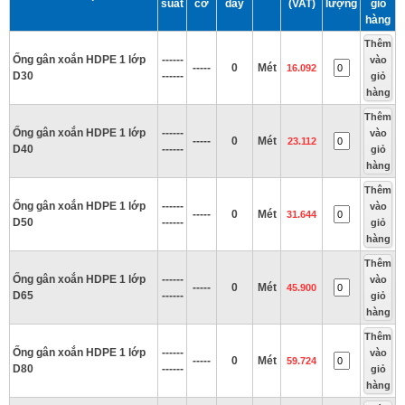
suất
cỡ
dầy
(VAT)
lượng
giỏ
hàng
Thêm
Ống gân xoắn HDPE 1 lớp
------
vào
-----
0
Mét
16.092
D30
------
giỏ
hàng
Thêm
Ống gân xoắn HDPE 1 lớp
------
vào
-----
0
Mét
23.112
D40
------
giỏ
hàng
Thêm
Ống gân xoắn HDPE 1 lớp
------
vào
-----
0
Mét
31.644
D50
------
giỏ
hàng
Thêm
Ống gân xoắn HDPE 1 lớp
------
vào
-----
0
Mét
45.900
D65
------
giỏ
hàng
Thêm
Ống gân xoắn HDPE 1 lớp
------
vào
-----
0
Mét
59.724
D80
------
giỏ
hàng