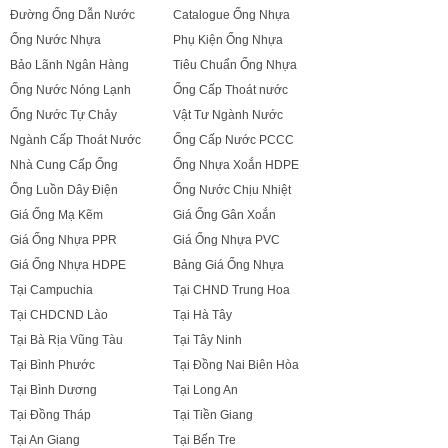
Đường Ống Dẫn Nước
Catalogue Ống Nhựa
Ống Nước Nhựa
Phụ Kiện Ống Nhựa
Bảo Lãnh Ngân Hàng
Tiêu Chuẩn Ống Nhựa
Ống Nước Nóng Lạnh
Ống Cấp Thoát nước
Ống Nước Tự Chảy
Vật Tư Ngành Nước
Ngành Cấp Thoát Nước
Ống Cấp Nước PCCC
Nhà Cung Cấp Ống
Ống Nhựa Xoắn HDPE
Ống Luồn Dây Điện
Ống Nước Chịu Nhiệt
Giá Ống Mạ Kẽm
Giá Ống Gân Xoắn
Giá Ống Nhựa PPR
Giá Ống Nhựa PVC
Giá Ống Nhựa HDPE
Bảng Giá Ống Nhựa
Tại Campuchia
Tại CHND Trung Hoa
Tại CHDCND Lào
Tại Hà Tây
Tại Bà Rịa Vũng Tàu
Tại Tây Ninh
Tại Bình Phước
Tại Đồng Nai Biên Hòa
Tại Bình Dương
Tại Long An
Tại Đồng Tháp
Tại Tiền Giang
Tại An Giang
Tại Bến Tre