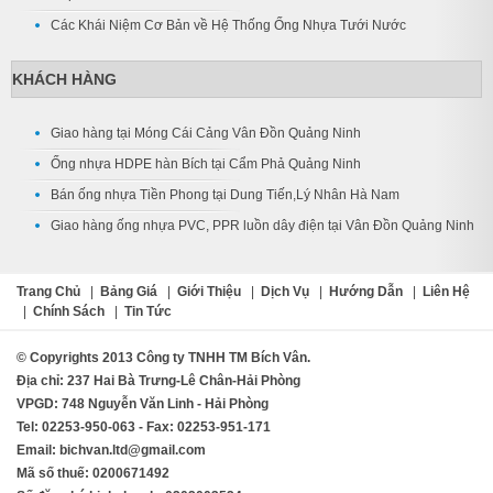
Các Khái Niệm Cơ Bản về Hệ Thống Ống Nhựa Tưới Nước
KHÁCH HÀNG
Giao hàng tại Móng Cái Cảng Vân Đồn Quảng Ninh
Ống nhựa HDPE hàn Bích tại Cẩm Phả Quảng Ninh
Bán ống nhựa Tiền Phong tại Dung Tiến,Lý Nhân Hà Nam
Giao hàng ống nhựa PVC, PPR luồn dây điện tại Vân Đồn Quảng Ninh
Trang Chủ
|
Bảng Giá
|
Giới Thiệu
|
Dịch Vụ
|
Hướng Dẫn
|
Liên Hệ
|
Chính Sách
|
Tin Tức
© Copyrights 2013 Công ty TNHH TM Bích Vân.
Địa chỉ: 237 Hai Bà Trưng-Lê Chân-Hải Phòng
VPGD: 748 Nguyễn Văn Linh - Hải Phòng
Tel: 02253-950-063 - Fax: 02253-951-171
Email: bichvan.ltd@gmail.com
Mã số thuế: 0200671492