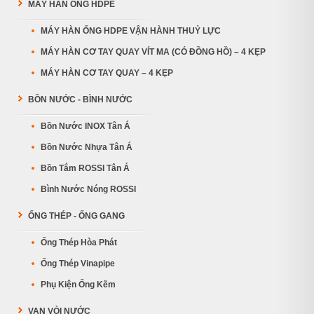
MÁY HÀN ỐNG HDPE
MÁY HÀN ỐNG HDPE VẬN HÀNH THUỶ LỰC
MÁY HÀN CƠ TAY QUAY VÍT MA (CÓ ĐỒNG HỒ) – 4 KẸP
MÁY HÀN CƠ TAY QUAY – 4 KẸP
BỒN NƯỚC - BÌNH NƯỚC
Bồn Nước INOX Tân Á
Bồn Nước Nhựa Tân Á
Bồn Tắm ROSSI Tân Á
Bình Nước Nóng ROSSI
ỐNG THÉP - ỐNG GANG
Ống Thép Hòa Phát
Ống Thép Vinapipe
Phụ Kiện Ống Kẽm
VAN VÒI NƯỚC