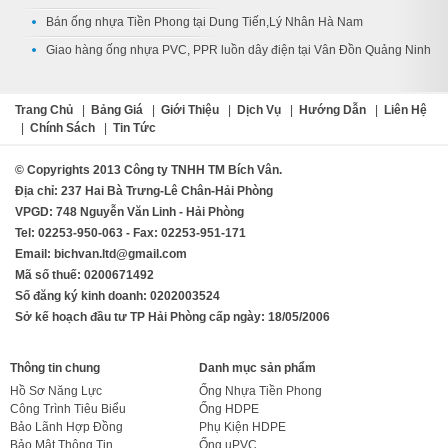
Bán ống nhựa Tiền Phong tại Dung Tiến,Lý Nhân Hà Nam
Giao hàng ống nhựa PVC, PPR luồn dây điện tại Vân Đồn Quảng Ninh
Trang Chủ
|
Bảng Giá
|
Giới Thiệu
|
Dịch Vụ
|
Hướng Dẫn
|
Liên Hệ
|
Chính Sách
|
Tin Tức
© Copyrights 2013 Công ty TNHH TM Bích Vân.
Địa chỉ: 237 Hai Bà Trưng-Lê Chân-Hải Phòng
VPGD: 748 Nguyễn Văn Linh - Hải Phòng
Tel: 02253-950-063 - Fax: 02253-951-171
Email: bichvan.ltd@gmail.com
Mã số thuế: 0200671492
Số đăng ký kinh doanh: 0202003524
Sở kế hoạch đầu tư TP Hải Phòng cấp ngày: 18/05/2006
Thông tin chung
Danh mục sản phẩm
Hồ Sơ Năng Lực
Ống Nhựa Tiền Phong
Công Trình Tiêu Biểu
Ống HDPE
Bảo Lãnh Hợp Đồng
Phụ Kiện HDPE
Bảo Mật Thông Tin
Ống uPVC