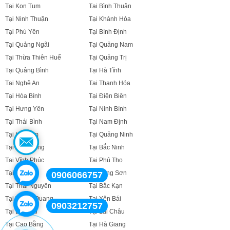
Tại Kon Tum
Tại Bình Thuận
Tại Ninh Thuận
Tại Khánh Hòa
Tại Phú Yên
Tại Bình Định
Tại Quảng Ngãi
Tại Quảng Nam
Tại Thừa Thiên Huế
Tại Quảng Trị
Tại Quảng Bình
Tại Hà Tĩnh
Tại Nghệ An
Tại Thanh Hóa
Tại Hòa Bình
Tại Điện Biên
Tại Hưng Yên
Tại Ninh Bình
Tại Thái Bình
Tại Nam Định
Tại Hà Nam
Tại Quảng Ninh
Tại Bắc Giang
Tại Bắc Ninh
Tại Vĩnh Phúc
Tại Phú Thọ
Tại Sơn La
Tại Lạng Sơn
0906066757
Tại Thái Nguyên
Tại Bắc Kạn
Tại Tuyên Quang
Tại Yên Bái
0903212757
Tại Lào Cai
Tại Lai Châu
Tại Cao Bằng
Tại Hà Giang