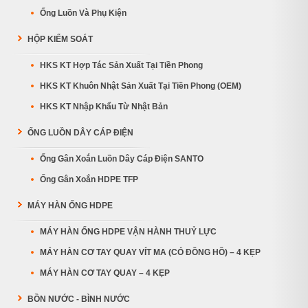
Ống Luồn Và Phụ Kiện
HỘP KIỂM SOÁT
HKS KT Hợp Tác Sản Xuất Tại Tiền Phong
HKS KT Khuôn Nhật Sản Xuất Tại Tiền Phong (OEM)
HKS KT Nhập Khẩu Từ Nhật Bản
ỐNG LUỒN DÂY CÁP ĐIỆN
Ống Gân Xoắn Luồn Dây Cáp Điện SANTO
Ống Gân Xoắn HDPE TFP
MÁY HÀN ỐNG HDPE
MÁY HÀN ỐNG HDPE VẬN HÀNH THUỶ LỰC
MÁY HÀN CƠ TAY QUAY VÍT MA (CÓ ĐỒNG HỒ) – 4 KẸP
MÁY HÀN CƠ TAY QUAY – 4 KẸP
BỒN NƯỚC - BÌNH NƯỚC