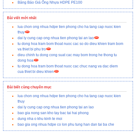
Bảng Báo Giá Ống Nhựa HDPE PE100
Bài viết mới nhất
lua chon ong nhua hdpe tien phong cho ha tang cap nuoc kien
thuy
dai ly cung cap ong nhua tien phong tai an lao
tu dong hoa tram bom thoat nuoc cac so do dieu khien tram bom
va thiet bi phu tro
dieu chinh tu dong cong suat cac may bom trong he thong tu
dong hoa
tu dong hoa tram bom thoat nuoc cac chuc nang va dac diem
cua thiet bi dieu khien
Bài biết cùng chuyên mục
lua chon ong nhua hdpe tien phong cho ha tang cap nuoc kien
thuy
dai ly cung cap ong nhua tien phong tai an lao
bao gia nong san kho tay bac tai hai phong
dung nha o khu kinh te moi
bao gia ong nhua hdpe co lon phu tung han dan tai ba che