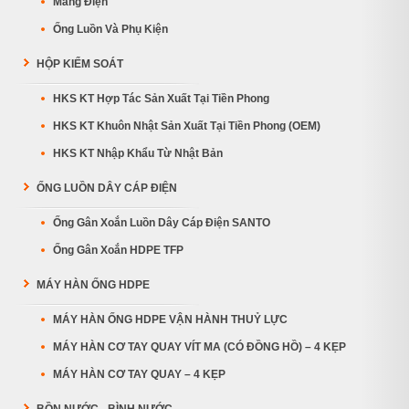
Máng Điện
Ống Luồn Và Phụ Kiện
HỘP KIỂM SOÁT
HKS KT Hợp Tác Sản Xuất Tại Tiền Phong
HKS KT Khuôn Nhật Sản Xuất Tại Tiền Phong (OEM)
HKS KT Nhập Khẩu Từ Nhật Bản
ỐNG LUỒN DÂY CÁP ĐIỆN
Ống Gân Xoắn Luồn Dây Cáp Điện SANTO
Ống Gân Xoắn HDPE TFP
MÁY HÀN ỐNG HDPE
MÁY HÀN ỐNG HDPE VẬN HÀNH THUỶ LỰC
MÁY HÀN CƠ TAY QUAY VÍT MA (CÓ ĐỒNG HỒ) – 4 KẸP
MÁY HÀN CƠ TAY QUAY – 4 KẸP