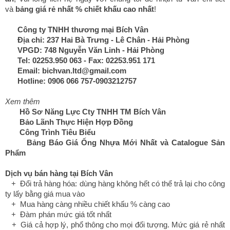
và
bảng giá rẻ nhất % chiết khấu cao nhất
!
Công ty TNHH thương mại Bích Vân
Địa chỉ: 237 Hai Bà Trưng - Lê Chân - Hải Phòng
VPGD: 748 Nguyễn Văn Linh - Hải Phòng
Tel: 02253.950 063 - Fax: 02253.951 171
Email: bichvan.ltd@gmail.com
Hotline: 0906 066 757-0903212757
Xem thêm
Hồ Sơ Năng Lực Cty TNHH TM Bích Vân
Bảo Lãnh Thực Hiện Hợp Đồng
Công Trình Tiêu Biểu
Bảng Báo Giá Ống Nhựa Mới Nhất và Catalogue Sản
Phẩm
Dịch vụ bán hàng tại Bích Vân
+ Đổi trả hàng hóa: dùng hàng không hết có thể trả lại cho công
ty lấy bằng giá mua vào
+ Mua hàng càng nhiều chiết khấu % càng cao
+ Đàm phán mức giá tốt nhất
+ Giá cả hợp lý, phổ thông cho mọi đối tượng. Mức giá rẻ nhất