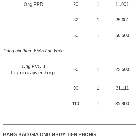
Ống PPR
20
1
11.091
32
1
25.681
50
1
50.500
Bảng giá tham khảo ống khác
Ống PVC 3
60
1
22.500
Lớpluồncápviễnthông
90
1
31.111
110
1
39.900
BẢNG BÁO GIÁ ỐNG NHỰA TIỀN PHONG