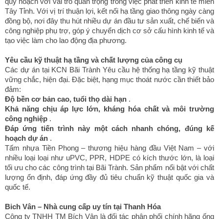
quy hoạch với vai trò quan trọng trong việc phát triển kinh tế miền
Tây Tỉnh. Với vị trí thuận lợi, kết nối hạ tầng giao thông ngày càng
đồng bộ, nơi đây thu hút nhiều dự án đầu tư sản xuất, chế biến và
công nghiệp phụ trợ, góp ý chuyển dịch cơ sở cấu hình kinh tế và
tạo việc làm cho lao động địa phương.
Yêu cầu kỹ thuật hạ tầng và chất lượng của công cụ
Các dự án tại KCN Bãi Trành Yêu cầu hệ thống hạ tầng kỹ thuật
vững chắc, hiện đại. Đặc biệt, hạng mục thoát nước cần thiết bảo
đảm:
Độ bền cơ bản cao, tuổi thọ dài hạn
.
Khả năng chịu áp lực lớn, kháng hóa chất và môi trường
công nghiệp
.
Đáp ứng tiến trình này một cách nhanh chóng, đúng kế
hoạch dự án
.
Tấm nhựa Tiền Phong – thương hiệu hàng đầu Việt Nam – với
nhiều loại loại như uPVC, PPR, HDPE có kích thước lớn, là loại
tối ưu cho các công trình tại Bãi Trành. Sản phẩm nổi bật với chất
lượng ổn định, đáp ứng đầy đủ tiêu chuẩn kỹ thuật quốc gia và
quốc tế.
Bich Vân – Nhà cung cấp uy tín tại Thanh Hóa
Công ty TNHH TM Bích Vân là đối tác phân phối chính hãng ống