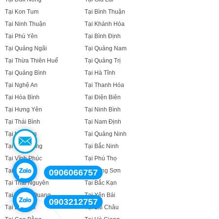
Tại Kon Tum
Tại Bình Thuận
Tại Ninh Thuận
Tại Khánh Hòa
Tại Phú Yên
Tại Bình Định
Tại Quảng Ngãi
Tại Quảng Nam
Tại Thừa Thiên Huế
Tại Quảng Trị
Tại Quảng Bình
Tại Hà Tĩnh
Tại Nghệ An
Tại Thanh Hóa
Tại Hòa Bình
Tại Điện Biên
Tại Hưng Yên
Tại Ninh Bình
Tại Thái Bình
Tại Nam Định
Tại Hà Nam
Tại Quảng Ninh
Tại Bắc Giang
Tại Bắc Ninh
Tại Vĩnh Phúc
Tại Phú Thọ
Tại Sơn La
Tại Lạng Sơn
0906066757
Tại Thái Nguyên
Tại Bắc Kạn
Tại Tuyên Quang
Tại Yên Bái
0903212757
Tại Lào Cai
Tại Lai Châu