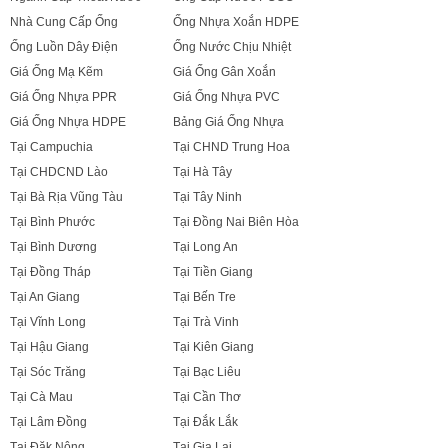
Nhà Cung Cấp Ống
Ống Nhựa Xoắn HDPE
Ống Luồn Dây Điện
Ống Nước Chịu Nhiệt
Giá Ống Mạ Kẽm
Giá Ống Gân Xoắn
Giá Ống Nhựa PPR
Giá Ống Nhựa PVC
Giá Ống Nhựa HDPE
Bảng Giá Ống Nhựa
Tại Campuchia
Tại CHND Trung Hoa
Tại CHDCND Lào
Tại Hà Tây
Tại Bà Rịa Vũng Tàu
Tại Tây Ninh
Tại Bình Phước
Tại Đồng Nai Biên Hòa
Tại Bình Dương
Tại Long An
Tại Đồng Tháp
Tại Tiền Giang
Tại An Giang
Tại Bến Tre
Tại Vĩnh Long
Tại Trà Vinh
Tại Hậu Giang
Tại Kiên Giang
Tại Sóc Trăng
Tại Bạc Liêu
Tại Cà Mau
Tại Cần Thơ
Tại Lâm Đồng
Tại Đắk Lắk
Tại Đăk Nông
Tại Gia Lai