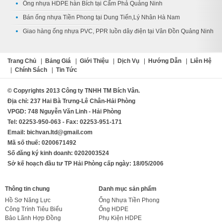
Ống nhựa HDPE hàn Bích tại Cẩm Phả Quảng Ninh
Bán ống nhựa Tiền Phong tại Dung Tiến,Lý Nhân Hà Nam
Giao hàng ống nhựa PVC, PPR luồn dây điện tại Vân Đồn Quảng Ninh
Trang Chủ
|
Bảng Giá
|
Giới Thiệu
|
Dịch Vụ
|
Hướng Dẫn
|
Liên Hệ
|
Chính Sách
|
Tin Tức
© Copyrights 2013 Công ty TNHH TM Bích Vân.
Địa chỉ: 237 Hai Bà Trưng-Lê Chân-Hải Phòng
VPGD: 748 Nguyễn Văn Linh - Hải Phòng
Tel: 02253-950-063 - Fax: 02253-951-171
Email: bichvan.ltd@gmail.com
Mã số thuế: 0200671492
Số đăng ký kinh doanh: 0202003524
Sở kế hoạch đầu tư TP Hải Phòng cấp ngày: 18/05/2006
Thông tin chung
Danh mục sản phẩm
Hồ Sơ Năng Lực
Ống Nhựa Tiền Phong
Công Trình Tiêu Biểu
Ống HDPE
Bảo Lãnh Hợp Đồng
Phụ Kiện HDPE