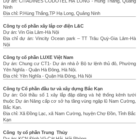
Dự án: CITADINES CODOTEL HẠ LONG - Hùng Thắng, Quảng
Ninh
Địa chỉ: P.Hùng Thắng,TP Hạ Long, Quảng Ninh
Công ty cổ phần xây lắp cơ điện L&C
Dự án: Vin Gia Lâm-Hà Nội
Địa chỉ dự án: Vincity Ocean park – TT Trâu Quỳ-Gia Lâm-Hà
Nội
Công ty cổ phần LUXE Việt Nam
Dự án: Chung cư CT1- Dự án nhà ở Bộ tư lệnh thủ đô, Phường
Yên Nghĩa - Quận Hà Đông, Hà Nội.
Địa chỉ: Yên Nghĩa - Quận Hà Đông, Hà Nội
Công ty Cổ phần đầu tư và xây dựng Bắc Kạn
Dự án: Gói thầu số 1 xây lắp đập dâng và hệ thống kênh tưới
thuộc Dự án Nâng cấp cơ sở hạ tầng vùng ngập lũ Nam Cường,
Bắc Kạn.
Địa chỉ: Xã Đồng Lạc, xã Nam Cường, huyện Chợ Đồn, Tỉnh Bắc
Kạn
Công ty cổ phần Trung Thủy
Dự án: KCN Đình Vũ-Cát Hải, Hải Phòng