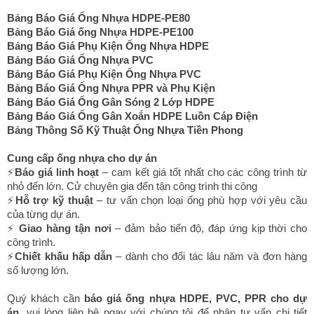
Bảng Báo Giá Ống Nhựa HDPE-PE80
Bảng Báo Giá ống Nhựa HDPE-PE100
Bảng Báo Giá Phụ Kiện Ống Nhựa HDPE
Bảng Báo Giá Ống Nhựa PVC
Bảng Báo Giá Phụ Kiện Ống Nhựa PVC
Bảng Báo Giá Ống Nhựa PPR và Phụ Kiện
Bảng Báo Giá Ống Gân Sóng 2 Lớp HDPE
Bảng Báo Giá Ống Gân Xoắn HDPE Luồn Cáp Điện
Bảng Thông Số Kỹ Thuật Ống Nhựa Tiền Phong
Cung cấp ống nhựa cho dự án
⚡
Báo giá linh hoạt
– cam kết giá tốt nhất cho các công trình từ
nhỏ đến lớn. Cử chuyên gia đến tận công trình thi công
⚡
Hỗ trợ kỹ thuật
– tư vấn chọn loại ống phù hợp với yêu cầu
của từng dự án.
⚡
Giao hàng tận nơi
– đảm bảo tiến độ, đáp ứng kịp thời cho
công trình.
⚡
Chiết khấu hấp dẫn
– dành cho đối tác lâu năm và đơn hàng
số lượng lớn.
Quý khách cần
báo giá ống nhựa HDPE, PVC, PPR cho dự
án
, vui lòng liên hệ ngay với chúng tôi để nhận tư vấn chi tiết