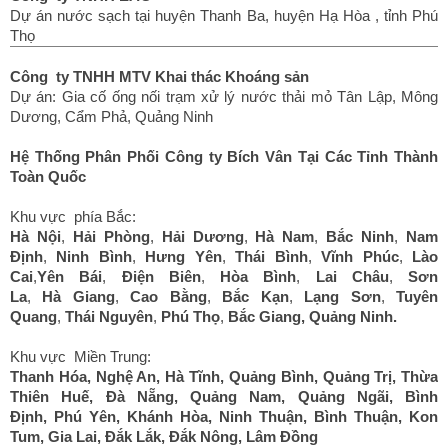
Dự án nước sạch tại huyện Thanh Ba, huyện Hạ Hòa , tỉnh Phú
Thọ
Công ty TNHH MTV Khai thác Khoáng sản
Dự án: Gia cố ống nối trạm xử lý nước thải mỏ Tân Lập, Mông
Dương, Cẩm Phả, Quảng Ninh
Hệ Thống Phân Phối Công ty Bích Vân Tại Các Tỉnh Thành
Toàn Quốc
Khu vực phía Bắc:
Hà Nội
,
Hải Phòng
,
Hải Dương
,
Hà Nam
,
Bắc Ninh
,
Nam
Định
,
Ninh Bình
,
Hưng Yên
,
Thái Bình
,
Vĩnh Phúc
,
Lào
Cai
,
Yên Bái
,
Điện Biên
,
Hòa Bình
,
Lai Châu
,
Sơn
La
,
Hà Giang
,
Cao Bằng
,
Bắc Kạn
,
Lạng Sơn
,
Tuyên
Quang
,
Thái Nguyên
,
Phú Thọ
,
Bắc Giang
,
Quảng Ninh
.
Khu vực Miền Trung:
Thanh Hóa
,
Nghệ An
,
Hà Tĩnh
,
Quảng Bình
,
Quảng Trị
,
Thừa
Thiên Huế
,
Đà Nẵng
,
Quảng Nam
,
Quảng Ngãi
,
Bình
Định
,
Phú Yên
,
Khánh Hòa
,
Ninh Thuận
,
Bình Thuận
,
Kon
Tum
,
Gia Lai
,
Đắk Lắk
,
Đắk Nông
,
Lâm Đồng