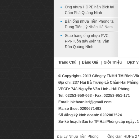
Ống nhựa HDPE hàn Bích tại
Cẩm Phả Quảng Ninh
Bán ống nhựa Tiền Phong tại
Dung Tiến,Lý Nhân Hà Nam
Giao hàng ống nhựa PVC,
PPR luồn dây điện tại Vân
Đồn Quảng Ninh
Trang Chủ
|
Bảng Giá
|
Giới Thiệu
|
Dịch V
© Copyrights 2013 Công ty TNHH TM Bích Vâ
Địa chỉ: 237 Hai Bà Trưng-Lê Chân-Hải Phòng
VPGD: 748 Nguyễn Văn Linh - Hải Phòng
Tel: 02253-950-063 - Fax: 02253-951-171
Email: bichvan.ltd@gmail.com
Mã số thuế: 0200671492
Số đăng ký kinh doanh: 0202003524
Sở kế hoạch đầu tư TP Hải Phòng cấp ngày: 
Đại Lý Nhựa Tiền Phong
Ống Gân HDPE 2 