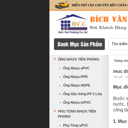
MIỄN PHÍ VẬN CHUYỂN ĐẾN CHÂN
ỐNG NHỰA TIỀN PHONG
Trang ch
Ống Nhựa uPVC
muc di
Ống Nhựa PPR
Tác giả :
m
Ống Nhựa HDPE
Mục đí
Ống Gân Sóng PP 2 Lớp
Bước sa
Ống Nhựa mPVC
nước. D
công tá
PHỤ TÙNG NHỰA TIỀN
PHONG
1. Mục
Phụ Tùng uPVC