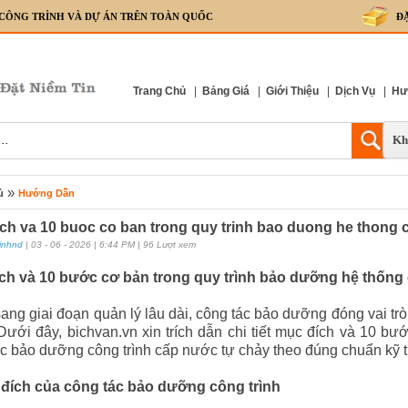
 CÔNG TRÌNH VÀ DỰ ÁN TRÊN TOÀN QUỐC
Đ
Trang Chủ
|
Bảng Giá
|
Giới Thiệu
|
Dịch Vụ
|
Hư
Kh
»
ủ
Hướng Dẫn
ch va 10 buoc co ban trong quy trinh bao duong he thong 
inhnd
| 03 - 06 - 2026 | 6:44 PM | 96 Lượt xem
ch và 10 bước cơ bản trong quy trình bảo dưỡng hệ thống
ng giai đoạn quản lý lâu dài, công tác bảo dưỡng đóng vai trò 
ưới đây, bichvan.vn xin trích dẫn chi tiết mục đích và 10 bư
c bảo dưỡng công trình cấp nước tự chảy theo đúng chuẩn kỹ t
 đích của công tác bảo dưỡng công trình