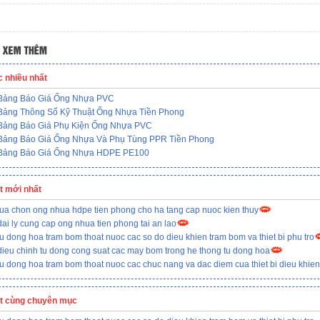
c nhiều nhất
Bảng Báo Giá Ống Nhựa PVC
Bảng Thông Số Kỹ Thuật Ống Nhựa Tiền Phong
Bảng Báo Giá Phụ Kiện Ống Nhựa PVC
Bảng Báo Giá Ống Nhựa Và Phụ Tùng PPR Tiền Phong
Bảng Báo Giá Ống Nhựa HDPE PE100
ết mới nhất
lua chon ong nhua hdpe tien phong cho ha tang cap nuoc kien thuy
dai ly cung cap ong nhua tien phong tai an lao
tu dong hoa tram bom thoat nuoc cac so do dieu khien tram bom va thiet bi phu tro
dieu chinh tu dong cong suat cac may bom trong he thong tu dong hoa
tu dong hoa tram bom thoat nuoc cac chuc nang va dac diem cua thiet bi dieu khien
ết cùng chuyên mục