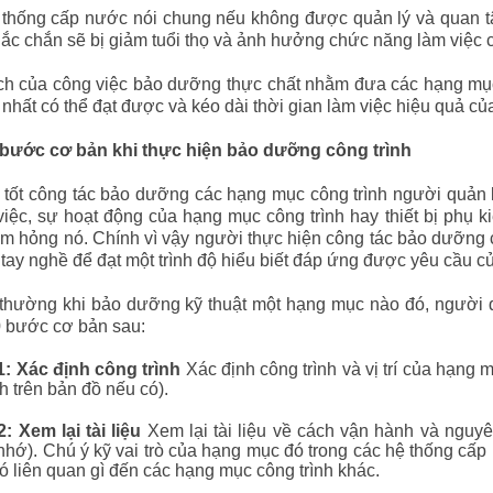
 thống cấp nước nói chung nếu không được quản lý và quan 
c chắn sẽ bị giảm tuổi thọ và ảnh hưởng chức năng làm việc c
ch của công việc bảo dưỡng thực chất nhằm đưa các hạng mục 
t nhất có thể đạt được và kéo dài thời gian làm việc hiệu quả của
 bước cơ bản khi thực hiện bảo dưỡng công trình
 tốt công tác bảo dưỡng các hạng mục công trình người quản 
việc, sự hoạt động của hạng mục công trình hay thiết bị phụ k
àm hỏng nó. Chính vì vậy người thực hiện công tác bảo dưỡng c
ay nghề để đạt một trình độ hiểu biết đáp ứng được yêu cầu củ
thường khi bảo dưỡng kỹ thuật một hạng mục nào đó, người q
0 bước cơ bản sau
:
: Xác định công trình
Xác định công trình và vị trí của hạng 
h trên bản đồ nếu có)
.
: Xem lại tài liệu
Xem lại tài liệu về cách vận hành và nguy
nhớ)
. Chú ý kỹ vai trò của hạng mục đó trong các hệ thống cấp
ó liên quan gì đến các hạng mục công trình khác
.