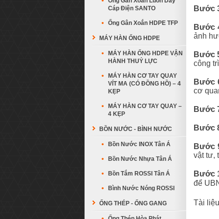
Ống Gân Xoắn Luồn Dây
Bước 3
Cáp Điện SANTO
Ống Gân Xoắn HDPE TFP
Bước 4
ảnh hư
MÁY HÀN ỐNG HDPE
MÁY HÀN ỐNG HDPE VẬN
Bước 5
HÀNH THUỶ LỰC
công tr
MÁY HÀN CƠ TAY QUAY
Bước 
VÍT MA (CÓ ĐỒNG HỒ) – 4
cơ quan
KẸP
MÁY HÀN CƠ TAY QUAY –
Bước 7
4 KẸP
Bước 8
BỒN NƯỚC - BÌNH NƯỚC
Bồn Nước INOX Tân Á
Bước 9
vật tư,
Bồn Nước Nhựa Tân Á
Bước 1
Bồn Tắm ROSSI Tân Á
để UBND
Bình Nước Nóng ROSSI
Tài li
ỐNG THÉP - ỐNG GANG
Ống Thép Hòa Phát