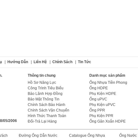
ụ
|
Hướng Dẫn
|
Liên Hệ
|
Chính Sách
|
Tin Tức
n.
Thông tin chung
Danh mục sản phẩm
Hồ Sơ Năng Lực
Ống Nhựa Tiền Phong
Công Trình Tiêu Biểu
Ống HDPE
Bảo Lãnh Hợp Đồng
Phụ Kiện HDPE
Bảo Mật Thông Tin
Ống uPVC
Chính Sách Bảo Hành
Phụ Kiện uPVC
Chính Sách Vận Chuyển
Ống PPR
Hình Thức Thanh Toán
Phụ Kiện PPR
18/05/2006
Đổi-Trả Lại Hàng
Ống Gân Xoắn HDPE
Vách
Đường Ống Dẫn Nước
Catalogue Ống Nhựa
Ống Nước