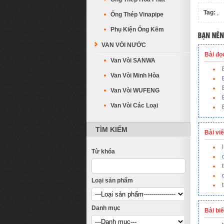
Tag:
,
Ống Thép Vinapipe
Phụ Kiện Ống Kẽm
VAN VÒI NƯỚC
Bài đọ
Van Vòi SANWA
Van Vòi Minh Hòa
Van Vòi WUFENG
Van Vòi Các Loại
TÌM KIẾM
Bài vi
Từ khóa
Loại sản phẩm
Danh mục
Bài bi