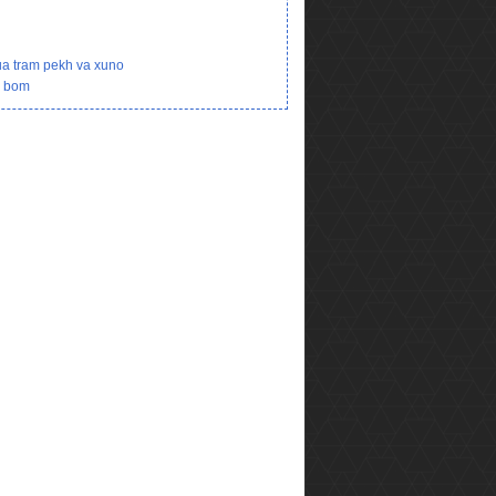
ua tram pekh va xuno
i bom