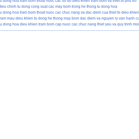
tu dong hoa tram bom thoat nuoc cac so do dieu khien tram bom va thiet bi phu tro
dieu chinh tu dong cong suat cac may bom trong he thong tu dong hoa
tu dong hoa tram bom thoat nuoc cac chuc nang va dac diem cua thiet bi dieu khien
tram mau dieu khien tu dong he thong may bom dac diem va nguyen ly van hanh c
tu dong hoa dieu khien tram bom cap nuoc cac chuc nang thiet yeu va quy trinh mo