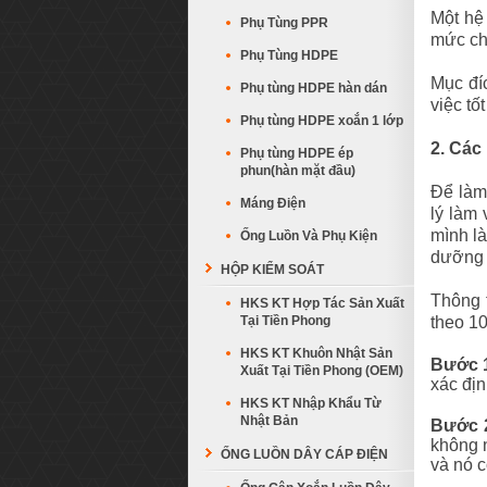
Một hệ
Phụ Tùng PPR
mức chắ
Phụ Tùng HDPE
Mục đí
Phụ tùng HDPE hàn dán
việc tố
Phụ tùng HDPE xoắn 1 lớp
2. Các
Phụ tùng HDPE ép
phun(hàn mặt đầu)
Để làm
Máng Điện
lý làm 
mình l
Ống Luồn Và Phụ Kiện
dưỡng t
HỘP KIỂM SOÁT
Thông 
HKS KT Hợp Tác Sản Xuất
Tại Tiền Phong
theo 1
HKS KT Khuôn Nhật Sản
Bước 1
Xuất Tại Tiền Phong (OEM)
xác địn
HKS KT Nhập Khẩu Từ
Nhật Bản
Bước 2
không 
ỐNG LUỒN DÂY CÁP ĐIỆN
và nó c