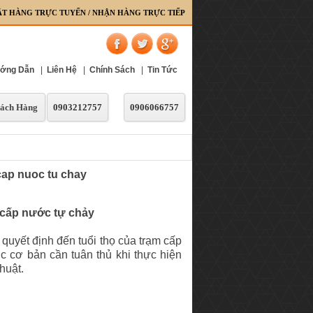
ẶT HÀNG TRỰC TUYẾN / NHẬN HÀNG TRỰC TIẾP
ớng Dẫn
|
Liên Hệ
|
Chính Sách
|
Tin Tức
ách Hàng
0903212757
0906066757
cap nuoc tu chay
 cấp nước tự chảy
quyết định đến tuổi thọ của trạm cấp
ớc cơ bản cần tuân thủ khi thực hiện
huật.