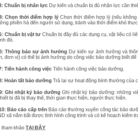
: Chuẩn bị nhân lực
Dự kiến và chuẩn bị đủ nhân lực cần thiế
: Chọn thời điểm hợp lý
Chọn thời điểm hợp lý (nếu không 
ởng phiền hà đến người sử dụng, tránh vào thời điểm khó thực
: Chuẩn bị vật tư
Chuẩn bị đầy đủ các dụng cụ, vật liệu có l
ình đó
.
6: Thông báo sự ảnh hưởng
Dự kiến sự ảnh hưởng và thôn
, đơn vị) có thể bị ảnh hưởng do công việc bảo dưỡng biết để
: Tiến hành công việc
Tiến hành công việc bảo dưỡng
.
: Hoàn tất bảo dưỡng
Trả lại sự hoạt động bình thường của c
: Ghi nhật ký bảo dưỡng
Ghi nhật ký bảo dưỡng: những việ
 thiết bị đã bị thay thế, thời gian thực hiện, người thực hiện
.
0: Báo cáo cấp trên
Báo cáo thường xuyên công tác bảo dưỡn
 xã nắm bắt được tình hình công trình và có kế hoạch kiểm tra
ệu tham khảo
TẠI ĐÂY