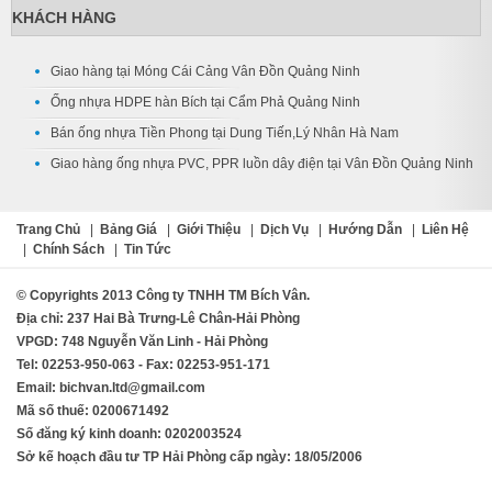
KHÁCH HÀNG
Giao hàng tại Móng Cái Cảng Vân Đồn Quảng Ninh
Ống nhựa HDPE hàn Bích tại Cẩm Phả Quảng Ninh
Bán ống nhựa Tiền Phong tại Dung Tiến,Lý Nhân Hà Nam
Giao hàng ống nhựa PVC, PPR luồn dây điện tại Vân Đồn Quảng Ninh
Trang Chủ
|
Bảng Giá
|
Giới Thiệu
|
Dịch Vụ
|
Hướng Dẫn
|
Liên Hệ
|
Chính Sách
|
Tin Tức
© Copyrights 2013 Công ty TNHH TM Bích Vân.
Địa chỉ: 237 Hai Bà Trưng-Lê Chân-Hải Phòng
VPGD: 748 Nguyễn Văn Linh - Hải Phòng
Tel: 02253-950-063 - Fax: 02253-951-171
Email: bichvan.ltd@gmail.com
Mã số thuế: 0200671492
Số đăng ký kinh doanh: 0202003524
Sở kế hoạch đầu tư TP Hải Phòng cấp ngày: 18/05/2006