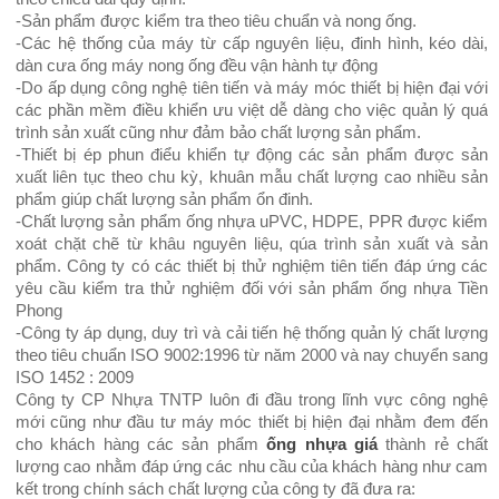
-Sản phẩm được kiểm tra theo tiêu chuẩn và nong ống.
-Các hệ thống của máy từ cấp nguyên liệu, đinh hình, kéo dài,
dàn cưa ống máy nong ống đều vận hành tự động
-Do ấp dụng công nghệ tiên tiến và máy móc thiết bị hiện đại với
các phần mềm điều khiển ưu việt dễ dàng cho việc quản lý quá
trình sản xuất cũng như đảm bảo chất lượng sản phẩm.
-Thiết bị ép phun điểu khiển tự động các sản phẩm được sản
xuất liên tục theo chu kỳ, khuân mẫu chất lượng cao nhiều sản
phẩm giúp chất lượng sản phẩm ổn đinh.
-Chất lượng sản phẩm ống nhựa uPVC, HDPE, PPR được kiểm
xoát chặt chẽ từ khâu nguyên liệu, qúa trình sản xuất và sản
phẩm. Công ty có các thiết bị thử nghiệm tiên tiến đáp ứng các
yêu cầu kiểm tra thử nghiệm đối với sản phẩm ống nhựa Tiền
Phong
-Công ty áp dụng, duy trì và cải tiến hệ thống quản lý chất lượng
theo tiêu chuẩn ISO 9002:1996 từ năm 2000 và nay chuyển sang
ISO 1452 : 2009
Công ty CP Nhựa TNTP luôn đi đầu trong lĩnh vực công nghệ
mới cũng như đầu tư máy móc thiết bị hiện đại nhằm đem đến
cho khách hàng các sản phẩm
ống nhựa giá
thành rẻ chất
lượng cao nhằm đáp ứng các nhu cầu của khách hàng như cam
kết trong chính sách chất lượng của công ty đã đưa ra: