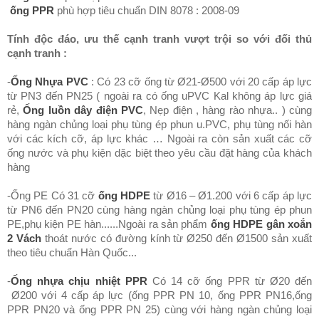
ống PPR
phù hợp tiêu chuẩn DIN 8078 : 2008-09
Tính độc đáo, ưu thế cạnh tranh vượt trội so với đối thủ
cạnh tranh :
-
Ống Nhựa PVC
: Có 23 cỡ ống từ Ø21-Ø500 với 20 cấp áp lực
từ PN3 đến PN25 ( ngoài ra có ống uPVC Kal không áp lực giá
rẻ,
Ống luồn dây điện PVC
, Nẹp điện , hàng rào nhựa.. ) cùng
hàng ngàn chủng loại phụ tùng ép phun u.PVC, phụ tùng nối hàn
với các kích cỡ, áp lực khác … Ngoài ra còn sản xuất các cỡ
ống nước và phụ kiện dặc biệt theo yêu cầu đặt hàng của khách
hàng
-Ống PE Có 31 cỡ
ống HDPE
từ Ø16 – Ø1.200 với 6 cấp áp lực
từ PN6 đến PN20 cùng hàng ngàn chủng loại phụ tùng ép phun
PE,phụ kiện PE hàn......Ngoài ra sản phẩm
ống HDPE gân xoắn
2 Vách
thoát nước có đường kính từ Ø250 đến Ø1500 sản xuất
theo tiêu chuẩn Hàn Quốc...
-
Ống nhựa chịu nhiệt PPR
Có 14 cỡ ống PPR từ Ø20 đến
Ø200 với 4 cấp áp lực (ống PPR PN 10, ống PPR PN16,ống
PPR PN20 và ống PPR PN 25) cùng với hàng ngàn chủng loại