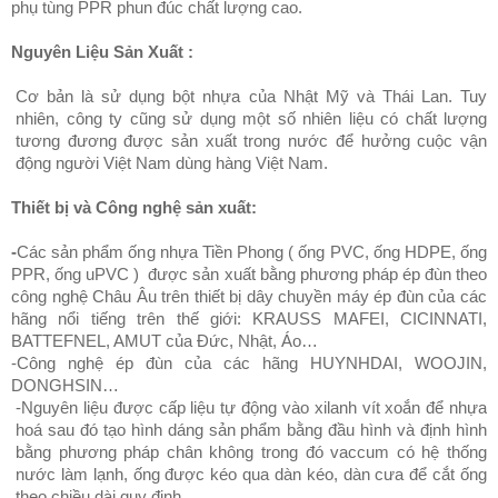
phụ tùng PPR phun đúc chất lượng cao.
Nguyên Liệu Sản Xuất :
Cơ bản là sử dụng bột nhựa của Nhật Mỹ và Thái Lan. Tuy
nhiên, công ty cũng sử dụng một số nhiên liệu có chất lượng
tương đương được sản xuất trong nước để hưởng cuộc vận
động người Việt Nam dùng hàng Việt Nam.
Thiết bị và Công nghệ sản xuất:
-
Các sản phẩm ống nhựa Tiền Phong ( ống PVC, ống HDPE, ống
PPR, ống uPVC ) được sản xuất bằng phương pháp ép đùn theo
công nghệ Châu Âu trên thiết bị dây chuyền máy ép đùn của các
hãng nổi tiếng trên thế giới: KRAUSS MAFEI, CICINNATI,
BATTEFNEL, AMUT của Đức, Nhật, Áo…
-Công nghệ ép đùn của các hãng HUYNHDAI, WOOJIN,
DONGHSIN…
-Nguyên liệu được cấp liệu tự động vào xilanh vít xoắn để nhựa
hoá sau đó tạo hình dáng sản phẩm bằng đầu hình và định hình
bằng phương pháp chân không trong đó vaccum có hệ thống
nước làm lạnh, ống được kéo qua dàn kéo, dàn cưa để cắt ống
theo chiều dài quy định.