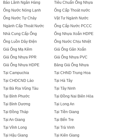
Bảo Lãnh Ngân Hàng
Tiêu Chuẩn Ống Nhựa
Ống Nước Nóng Lạnh
Ống Cấp Thoát nước
Ống Nước Tự Chảy
Vật Tư Ngành Nước
Ngành Cấp Thoát Nước
Ống Cấp Nước PCCC
Nhà Cung Cấp Ống
Ống Nhựa Xoắn HDPE
Ống Luồn Dây Điện
Ống Nước Chịu Nhiệt
Giá Ống Mạ Kẽm
Giá Ống Gân Xoắn
Giá Ống Nhựa PPR
Giá Ống Nhựa PVC
Giá Ống Nhựa HDPE
Bảng Giá Ống Nhựa
Tại Campuchia
Tại CHND Trung Hoa
Tại CHDCND Lào
Tại Hà Tây
Tại Bà Rịa Vũng Tàu
Tại Tây Ninh
Tại Bình Phước
Tại Đồng Nai Biên Hòa
Tại Bình Dương
Tại Long An
Tại Đồng Tháp
Tại Tiền Giang
Tại An Giang
Tại Bến Tre
Tại Vĩnh Long
Tại Trà Vinh
Tại Hậu Giang
Tại Kiên Giang