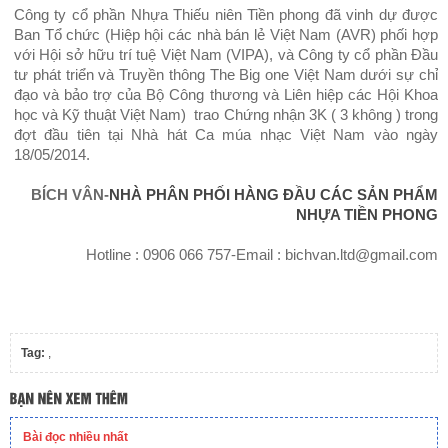
Công ty cổ phần Nhựa Thiếu niên Tiền phong đã vinh dự được
Ban Tổ chức (Hiệp hội các nhà bán lẻ Việt Nam (AVR) phối hợp
với Hội sở hữu trí tuệ Việt Nam (VIPA), và Công ty cổ phần Đầu
tư phát triển và Truyền thông The Big one Việt Nam dưới sự chỉ
đạo và bảo trợ của Bộ Công thương và Liên hiệp các Hội Khoa
học và Kỹ thuật Việt Nam) trao Chứng nhận 3K ( 3 không ) trong
đợt đầu tiên tại Nhà hát Ca múa nhạc Việt Nam vào ngày
18/05/2014.
BÍCH VÂN-
NHÀ PHÂN PHỐI HÀNG ĐẦU CÁC SẢN PHẨM
NHỰA TIỀN PHONG
Hotline : 0906 066 757-Email : bichvan.ltd@gmail.com
Tag:
,
Bài đọc nhiều nhất