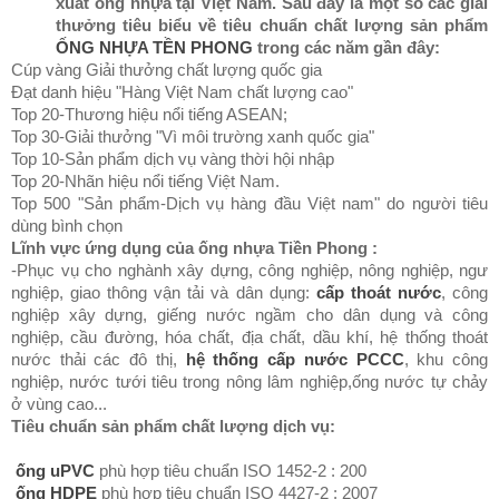
xuất ống nhựa tại Việt Nam. Sau đây là một số các giải
thưởng tiêu biểu về tiêu chuẩn chất lượng sản phẩm
ỐNG NHỰA TỀN PHONG
trong các năm gần đây:
Cúp vàng Giải thưởng chất lượng quốc gia
Đạt danh hiệu "Hàng Việt Nam chất lượng cao"
Top 20-Thương hiệu nổi tiếng ASEAN;
Top 30-Giải thưởng "Vì môi trường xanh quốc gia"
Top 10-Sản phẩm dịch vụ vàng thời hội nhập
Top 20-Nhãn hiệu nổi tiếng Việt Nam.
Top 500 "Sản phẩm-Dịch vụ hàng đầu Việt nam" do người tiêu
dùng bình chọn
Lĩnh vực ứng dụng của ống nhựa Tiền Phong :
-Phục vụ cho nghành xây dựng, công nghiệp, nông nghiệp, ngư
nghiệp, giao thông vận tải và dân dụng:
cấp thoát nước
, công
nghiệp xây dựng, giếng nước ngầm cho dân dụng và công
nghiệp, cầu đường, hóa chất, địa chất, dầu khí, hệ thống thoát
nước thải các đô thị,
hệ thống cấp nước PCCC
, khu công
nghiệp, nước tưới tiêu trong nông lâm nghiệp,ống nước tự chảy
ở vùng cao...
Tiêu chuẩn sản phẩm chất lượng dịch vụ:
ống uPVC
phù hợp tiêu chuẩn ISO 1452-2 : 200
ống HDPE
phù hợp tiêu chuẩn ISO 4427-2 : 2007