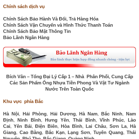
Chính sách dịch vụ
Chính Sách Bảo Hành Và Đổi, Trả Hàng Hóa
Chính Sách Vận Chuyển và Hình Thức Thanh Toán
Chính Sách Bảo Mật Thông Tin
Bảo Lãnh Ngân Hàng
Bích Vân – Tổng Đại Lý Cấp 1 – Nhà Phân Phối, Cung Cấp
Các Sản Phẩm Ống Nhựa Tiền Phong Và Vật Tư Ngành
Nước Trên Toàn Quốc
Khu vực phía Bắc
Hà Nội
,
Hải Phòng
,
Hải Dương
,
Hà Nam
,
Bắc Ninh
,
Nam
Định
,
Ninh Bình
,
Hưng Yên
,
Thái Bình
,
Vĩnh Phúc
,
Lào
Cai
,
Yên Bái
,
Điện Biên
,
Hòa Bình
,
Lai Châu
,
Sơn La
,
Hà
Giang
,
Cao Bằng
,
Bắc Kạn
,
Lạng Sơn
,
Tuyên Quang
,
Thái
Nguyên
,
Phú Thọ
,
Bắc Giang
,
Quảng Ninh
.