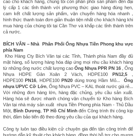
cao
cho khách hàng, chúng tôi còn phân phối sản phẩm đến đại
lý cấp 1 các tỉnh thành với phương thức giao hàng đúng hẹn,
cam kết chất lượng sản phẩm, vận chuyển hàng hóa nhanh ,
hình thức thanh toán đơn giản thuận tiện nhất cho khách hàng khi
mua hàng của chúng tôi tại Cần Thơ và khắp các tỉnh thành trên
cả nước.
BÍCH VÂN – Nhà Phân Phối Ống Nhựa Tiền Phong khu vực
phía Nam
Kho Hàng Cty Bích Vân tại các Tỉnh, Thành phía Nam đầy đủ
mặt hàng, số lượng hàng hóa đáp ứng mọi nhu cầu khách hàng
từ những ống nước chất lượng cao
Ống Nhựa PPR PN 16
, Ống
Nhựa HDPE Gân Xoăn 2 Vách, HDPE100
PN12,5
,
HDPE100
PN16
, HDPE100
PN20
dùng trong Hầm Mỏ...
Ống
nhựa UPVC Cỡ Lớn
, Ống Nhựa PVC – KAL thoát nước giá rẻ...
Với những đơn hàng lớn, hàng đặc chủng, yêu cầu sản xuất.
Hàng hóa sẽ được nhanh chóng vận chuyển từ Kho hàng Bích
Vân tại nhà máy sản xuất nhựa Tiền Phong phía Nam - Thủ Dầu
Một,
Bình Dương
,
TP Hồ Chí Minh
đến Công trình thi công kịp
thời, đảm bảo tiến độ theo đúng yêu cầu của quí khách hàng.
Công ty luôn tạo điều kiện cử chuyên gia đến tận công trình để
hướng dẫn kỹ thuật cho khách hàng, đồng thời hỗ trợ cho mượn