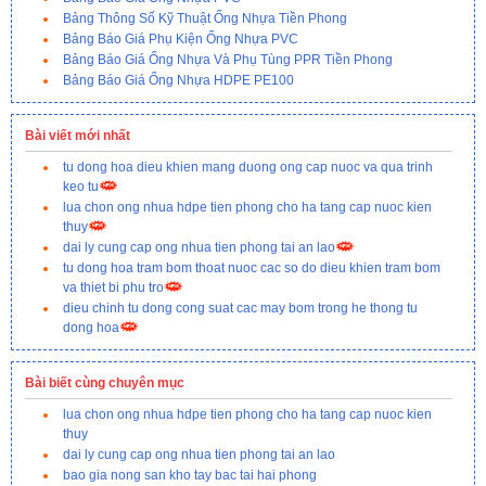
Bảng Thông Số Kỹ Thuật Ống Nhựa Tiền Phong
Bảng Báo Giá Phụ Kiện Ống Nhựa PVC
Bảng Báo Giá Ống Nhựa Và Phụ Tùng PPR Tiền Phong
Bảng Báo Giá Ống Nhựa HDPE PE100
Bài viết mới nhất
tu dong hoa dieu khien mang duong ong cap nuoc va qua trinh
keo tu
lua chon ong nhua hdpe tien phong cho ha tang cap nuoc kien
thuy
dai ly cung cap ong nhua tien phong tai an lao
tu dong hoa tram bom thoat nuoc cac so do dieu khien tram bom
va thiet bi phu tro
dieu chinh tu dong cong suat cac may bom trong he thong tu
dong hoa
Bài biết cùng chuyên mục
lua chon ong nhua hdpe tien phong cho ha tang cap nuoc kien
thuy
dai ly cung cap ong nhua tien phong tai an lao
bao gia nong san kho tay bac tai hai phong