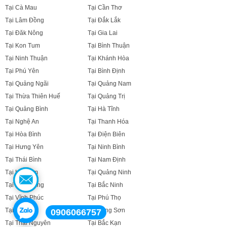
Tại Cà Mau
Tại Cần Thơ
Tại Lâm Đồng
Tại Đắk Lắk
Tại Đăk Nông
Tại Gia Lai
Tại Kon Tum
Tại Bình Thuận
Tại Ninh Thuận
Tại Khánh Hòa
Tại Phú Yên
Tại Bình Định
Tại Quảng Ngãi
Tại Quảng Nam
Tại Thừa Thiên Huế
Tại Quảng Trị
Tại Quảng Bình
Tại Hà Tĩnh
Tại Nghệ An
Tại Thanh Hóa
Tại Hòa Bình
Tại Điện Biên
Tại Hưng Yên
Tại Ninh Bình
Tại Thái Bình
Tại Nam Định
Tại Hà Nam
Tại Quảng Ninh
Tại Bắc Giang
Tại Bắc Ninh
Tại Vĩnh Phúc
Tại Phú Thọ
Tại Sơn La
Tại Lạng Sơn
0906066757
Tại Thái Nguyên
Tại Bắc Kạn