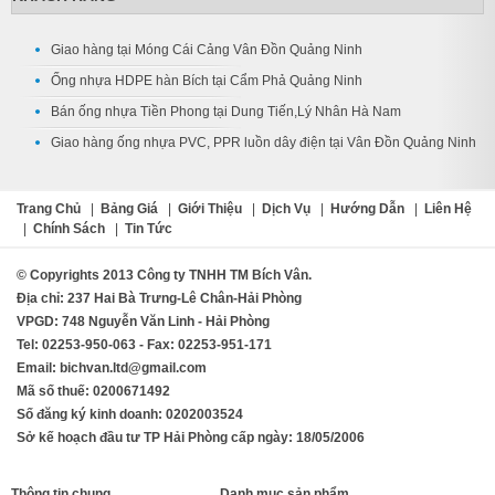
Giao hàng tại Móng Cái Cảng Vân Đồn Quảng Ninh
Ống nhựa HDPE hàn Bích tại Cẩm Phả Quảng Ninh
Bán ống nhựa Tiền Phong tại Dung Tiến,Lý Nhân Hà Nam
Giao hàng ống nhựa PVC, PPR luồn dây điện tại Vân Đồn Quảng Ninh
Trang Chủ
|
Bảng Giá
|
Giới Thiệu
|
Dịch Vụ
|
Hướng Dẫn
|
Liên Hệ
|
Chính Sách
|
Tin Tức
© Copyrights 2013 Công ty TNHH TM Bích Vân.
Địa chỉ: 237 Hai Bà Trưng-Lê Chân-Hải Phòng
VPGD: 748 Nguyễn Văn Linh - Hải Phòng
Tel: 02253-950-063 - Fax: 02253-951-171
Email: bichvan.ltd@gmail.com
Mã số thuế: 0200671492
Số đăng ký kinh doanh: 0202003524
Sở kế hoạch đầu tư TP Hải Phòng cấp ngày: 18/05/2006
Thông tin chung
Danh mục sản phẩm