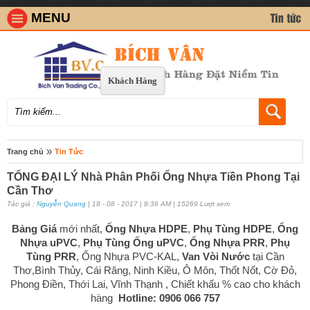
MENU
Khách Hàng
»
Trang chủ
Tin Tức
TỔNG ĐẠI LÝ Nhà Phân Phối Ống Nhựa Tiền Phong Tại
Cần Thơ
Tác giả :
Nguyễn Quang
| 18 - 08 - 2017 | 8:36 AM | 15269 Lượt xem
Bảng Giá
mới nhất,
Ống Nhựa HDPE
,
Phụ Tùng HDPE
,
Ống
Nhựa uPVC
,
Phụ Tùng Ống uPVC
,
Ống Nhựa PRR
,
Phụ
Tùng PRR
, Ống Nhựa PVC-KAL,
Van Vòi Nước
tại Cần
Thơ,Bình Thủy, Cái Răng, Ninh Kiều, Ô Môn, Thốt Nốt, Cờ Đỏ,
Phong Điền, Thới Lai, Vĩnh Thạnh ,
Chiết khấu % cao cho khách
hàng
Hotline: 0906 066 757