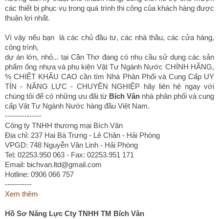
các thiết bị phục vụ trong quá trình thi công của khách hàng được
thuận lợi nhất.
Vì vậy nếu bạn là các chủ đầu tư, các nhà thầu, các cửa hàng,
công trình,
dự án lớn, nhỏ... tại Cần Thơ đang có nhu cầu sử dụng các sản
phẩm ống nhựa và phụ kiện Vật Tư Ngành Nước CHÍNH HÃNG,
% CHIẾT KHẤU CAO cần tìm Nhà Phân Phối và Cung Cấp UY
TÍN - NĂNG LỰC - CHUYÊN NGHIỆP hãy liên hệ ngay với
chúng tôi để có những ưu đãi từ
Bích Vân
nhà phân phối và cung
cấp Vật Tư Ngành Nước hàng đầu Việt Nam.
---------------
Công ty TNHH thương mại Bích Vân
Địa chỉ: 237 Hai Bà Trưng - Lê Chân - Hải Phòng
VPGD: 748 Nguyễn Văn Linh - Hải Phòng
Tel: 02253.950 063 - Fax: 02253.951 171
Email: bichvan.ltd@gmail.com
Hotline: 0906 066 757
-----------
Xem thêm
Hồ Sơ Năng Lực
Cty TNHH TM Bích Vân