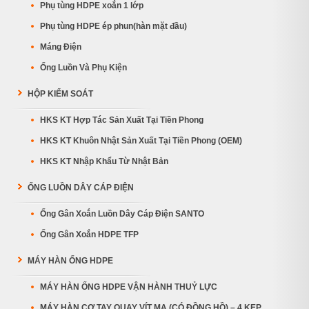
Phụ tùng HDPE xoắn 1 lớp
Phụ tùng HDPE ép phun(hàn mặt đầu)
Máng Điện
Ống Luồn Và Phụ Kiện
HỘP KIỂM SOÁT
HKS KT Hợp Tác Sản Xuất Tại Tiền Phong
HKS KT Khuôn Nhật Sản Xuất Tại Tiền Phong (OEM)
HKS KT Nhập Khẩu Từ Nhật Bản
ỐNG LUỒN DÂY CÁP ĐIỆN
Ống Gân Xoắn Luồn Dây Cáp Điện SANTO
Ống Gân Xoắn HDPE TFP
MÁY HÀN ỐNG HDPE
MÁY HÀN ỐNG HDPE VẬN HÀNH THUỶ LỰC
MÁY HÀN CƠ TAY QUAY VÍT MA (CÓ ĐỒNG HỒ) – 4 KẸP