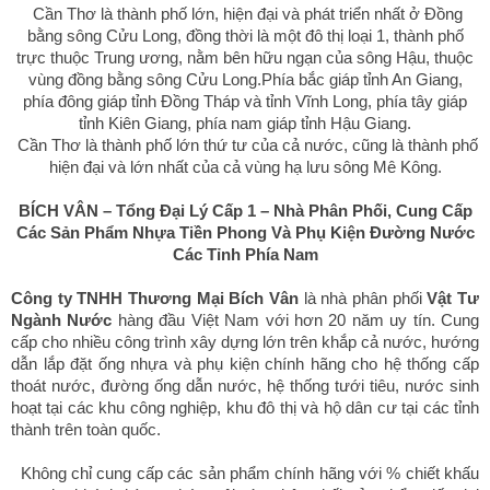
Cần Thơ là thành phố lớn, hiện đại và phát triển nhất ở Đồng
bằng sông Cửu Long, đồng thời là một đô thị loại 1, thành phố
trực thuộc Trung ương, nằm bên hữu ngạn của sông Hậu, thuộc
vùng đồng bằng sông Cửu Long.Phía bắc giáp tỉnh An Giang,
phía đông giáp tỉnh Đồng Tháp và tỉnh Vĩnh Long, phía tây giáp
tỉnh Kiên Giang, phía nam giáp tỉnh Hậu Giang.
Cần Thơ là thành phố lớn thứ tư của cả nước, cũng là thành phố
hiện đại và lớn nhất của cả vùng hạ lưu sông Mê Kông.
BÍCH VÂN – Tổng Đại Lý Cấp 1 – Nhà Phân Phối, Cung Cấp
Các Sản Phẩm Nhựa Tiền Phong Và Phụ Kiện Đường Nước
Các Tỉnh Phía Nam
Công ty TNHH Thương Mại Bích Vân
là nhà phân phối
Vật Tư
Ngành Nước
hàng đầu Việt Nam với hơn 20 năm uy tín. Cung
cấp cho nhiều công trình xây dựng lớn trên khắp cả nước, hướng
dẫn lắp đặt ống nhựa và phụ kiện chính hãng cho hệ thống cấp
thoát nước, đường ống dẫn nước, hệ thống tưới tiêu, nước sinh
hoạt tại các khu công nghiệp, khu đô thị và hộ dân cư tại các tỉnh
thành trên toàn quốc.
Không chỉ cung cấp các sản phẩm chính hãng với
% chiết khấu