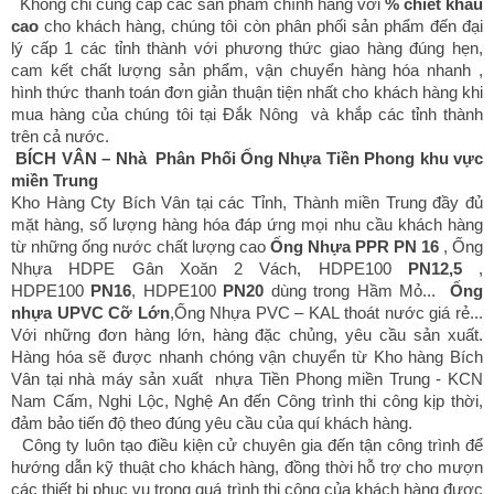
Không chỉ cung cấp các sản phẩm chính hãng với
% chiết khấu
cao
cho khách hàng, chúng tôi còn phân phối sản phẩm đến đại
lý cấp 1 các tỉnh thành với phương thức giao hàng đúng hẹn,
cam kết chất lượng sản phẩm, vận chuyển hàng hóa nhanh ,
hình thức thanh toán đơn giản thuận tiện nhất cho khách hàng khi
mua hàng của chúng tôi tại Đắk Nông và khắp các tỉnh thành
trên cả nước.
BÍCH VÂN – Nhà Phân Phối Ống Nhựa Tiền Phong khu vực
miền Trung
Kho Hàng Cty Bích Vân tại các Tỉnh, Thành miền Trung đầy đủ
mặt hàng, số lượng hàng hóa đáp ứng mọi nhu cầu khách hàng
từ những ống nước chất lượng cao
Ống Nhựa PPR PN 16
, Ống
Nhựa HDPE Gân Xoăn 2 Vách
, HDPE100
PN12,5
,
HDPE100
PN16
, HDPE100
PN20
dùng trong Hầm Mỏ...
Ống
nhựa UPVC Cỡ Lớn
,Ống Nhựa PVC – KAL
thoát nước giá rẻ...
Với những đơn hàng lớn, hàng đặc chủng, yêu cầu sản xuất.
Hàng hóa sẽ được nhanh chóng vận chuyển từ Kho hàng Bích
Vân tại nhà máy sản xuất nhựa Tiền Phong miền Trung - KCN
Nam Cấm, Nghi Lộc, Nghệ An đến Công trình thi công kịp thời,
đảm bảo tiến độ theo đúng yêu cầu của quí khách hàng.
Công ty luôn tạo điều kiện cử chuyên gia đến tận công trình để
hướng dẫn kỹ thuật cho khách hàng, đồng thời hỗ trợ cho mượn
các thiết bị phục vụ trong quá trình thi công của khách hàng được