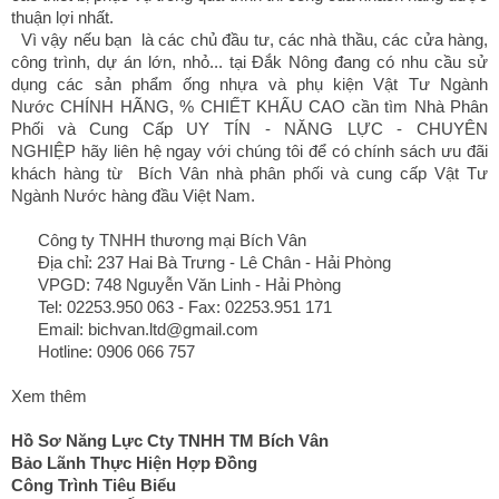
thuận lợi nhất.
Vì vậy nếu bạn là các chủ đầu tư, các nhà thầu, các cửa hàng,
công trình, dự án lớn, nhỏ... tại Đắk Nông đang có nhu cầu sử
dụng các sản phẩm ống nhựa và phụ kiện Vật Tư Ngành
Nước CHÍNH HÃNG, % CHIẾT KHẤU CAO cần tìm Nhà Phân
Phối và Cung Cấp UY TÍN - NĂNG LỰC - CHUYÊN
NGHIỆP hãy liên hệ ngay với chúng tôi để có chính sách ưu đãi
khách hàng từ Bích Vân nhà phân phối và cung cấp Vật Tư
Ngành Nước hàng đầu Việt Nam.
Công ty TNHH thương mại Bích Vân
Địa chỉ: 237 Hai Bà Trưng - Lê Chân - Hải Phòng
VPGD: 748 Nguyễn Văn Linh - Hải Phòng
Tel: 02253.950 063 - Fax: 02253.951 171
Email: bichvan.ltd@gmail.com
Hotline: 0906 066 757
Xem thêm
Hồ Sơ Năng Lực
Cty TNHH TM Bích Vân
Bảo Lãnh Thực Hiện Hợp Đồng
Công Trình Tiêu Biểu