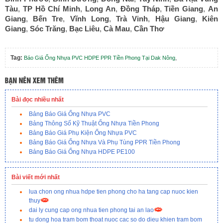
Tàu
,
TP Hồ Chí Minh
,
Long An
,
Đồng Tháp
,
Tiền Giang
,
An
Giang
,
Bến Tre
,
Vĩnh Long
,
Trà Vinh
,
Hậu Giang
,
Kiên
Giang
,
Sóc Trăng
,
Bạc Liêu
,
Cà Mau
,
Cần Thơ
Tag:
,
Báo Giá Ống Nhựa PVC HDPE PPR Tiền Phong Tại Dak Nông
Bài đọc nhiều nhất
Bảng Báo Giá Ống Nhựa PVC
Bảng Thông Số Kỹ Thuật Ống Nhựa Tiền Phong
Bảng Báo Giá Phụ Kiện Ống Nhựa PVC
Bảng Báo Giá Ống Nhựa Và Phụ Tùng PPR Tiền Phong
Bảng Báo Giá Ống Nhựa HDPE PE100
Bài viết mới nhất
lua chon ong nhua hdpe tien phong cho ha tang cap nuoc kien
thuy
dai ly cung cap ong nhua tien phong tai an lao
tu dong hoa tram bom thoat nuoc cac so do dieu khien tram bom