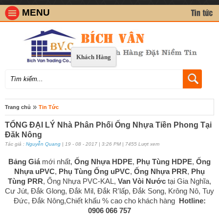
MENU
Khách Hàng
»
Trang chủ
Tin Tức
TỔNG ĐẠI LÝ Nhà Phân Phối Ống Nhựa Tiền Phong Tại
Đăk Nông
Tác giả :
Nguyễn Quang
| 19 - 08 - 2017 | 3:26 PM | 7455 Lượt xem
Bảng Giá
mới nhất,
Ống Nhựa HDPE
,
Phụ Tùng HDPE
,
Ống
Nhựa uPVC
,
Phụ Tùng Ống uPVC
,
Ống Nhựa PRR
,
Phụ
Tùng PRR
, Ống Nhựa PVC-KAL,
Van Vòi Nước
tại Gia Nghĩa,
Cư Jút, Đắk Glong, Đắk Mil, Đắk R'lấp, Đắk Song, Krông Nô, Tuy
Đức, Đắk Nông,Chiết khấu % cao cho khách hàng
Hotline:
0906 066 757