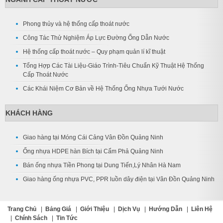
Phong thủy và hệ thống cấp thoát nước
Công Tác Thử Nghiệm Áp Lực Đường Ống Dẫn Nước
Hệ thống cấp thoát nước – Quy phạm quản lí kĩ thuật
Tổng Hợp Các Tài Liệu-Giáo Trình-Tiêu Chuẩn Kỹ Thuật Hệ Thống
Cấp Thoát Nước
Các Khái Niệm Cơ Bản về Hệ Thống Ống Nhựa Tưới Nước
KHÁCH HÀNG
Giao hàng tại Móng Cái Cảng Vân Đồn Quảng Ninh
Ống nhựa HDPE hàn Bích tại Cẩm Phả Quảng Ninh
Bán ống nhựa Tiền Phong tại Dung Tiến,Lý Nhân Hà Nam
Giao hàng ống nhựa PVC, PPR luồn dây điện tại Vân Đồn Quảng Ninh
Trang Chủ
|
Bảng Giá
|
Giới Thiệu
|
Dịch Vụ
|
Hướng Dẫn
|
Liên Hệ
|
Chính Sách
|
Tin Tức