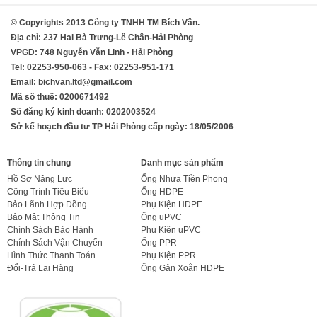
© Copyrights 2013 Công ty TNHH TM Bích Vân.
Địa chỉ: 237 Hai Bà Trưng-Lê Chân-Hải Phòng
VPGD: 748 Nguyễn Văn Linh - Hải Phòng
Tel: 02253-950-063 - Fax: 02253-951-171
Email: bichvan.ltd@gmail.com
Mã số thuế: 0200671492
Số đăng ký kinh doanh: 0202003524
Sở kế hoạch đầu tư TP Hải Phòng cấp ngày: 18/05/2006
Thông tin chung
Danh mục sản phẩm
Hồ Sơ Năng Lực
Ống Nhựa Tiền Phong
Công Trình Tiêu Biểu
Ống HDPE
Bảo Lãnh Hợp Đồng
Phụ Kiện HDPE
Bảo Mật Thông Tin
Ống uPVC
Chính Sách Bảo Hành
Phụ Kiện uPVC
Chính Sách Vận Chuyển
Ống PPR
Hình Thức Thanh Toán
Phụ Kiện PPR
Đổi-Trả Lại Hàng
Ống Gân Xoắn HDPE