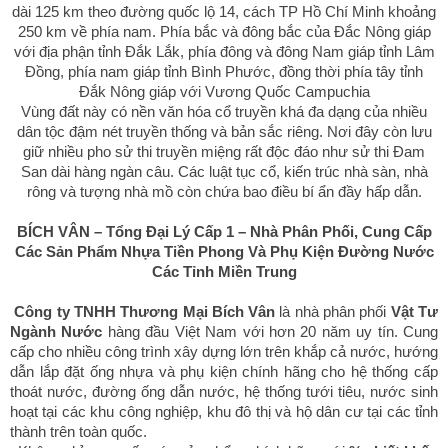
dài 125 km theo đường quốc lộ 14, cách TP Hồ Chí Minh khoảng
250 km về phía nam. Phía bắc và đông bắc của Đắc Nông giáp
với địa phận tỉnh Đắk Lắk, phía đông và đông Nam giáp tỉnh Lâm
Đồng, phía nam giáp tỉnh Bình Phước, đồng thời phía tây tỉnh
Đắk Nông giáp với Vương Quốc Campuchia
Vùng đất này có nền văn hóa cổ truyền khá đa dạng của nhiều
dân tộc đậm nét truyền thống và bản sắc riêng. Nơi đây còn lưu
giữ nhiều pho sử thi truyền miệng rất độc đáo như sử thi Đam
San dài hàng ngàn câu. Các luật tục cổ, kiến trúc nhà sàn, nhà
rông và tượng nhà mồ còn chứa bao điều bí ẩn đầy hấp dẫn.
BÍCH VÂN – Tổng Đại Lý Cấp 1 – Nhà Phân Phối, Cung Cấp
Các Sản Phẩm Nhựa Tiền Phong Và Phụ Kiện Đường Nước
Các Tỉnh Miền Trung
Công ty TNHH Thương Mại Bích Vân
là nhà phân phối
Vật Tư
Ngành Nước
hàng đầu Việt Nam với hơn 20 năm uy tín. Cung
cấp cho nhiều công trình xây dựng lớn trên khắp cả nước, hướng
dẫn lắp đặt ống nhựa và phụ kiện chính hãng cho hệ thống cấp
thoát nước, đường ống dẫn nước, hệ thống tưới tiêu, nước sinh
hoạt tại các khu công nghiệp, khu đô thị và hộ dân cư tại các tỉnh
thành trên toàn quốc.