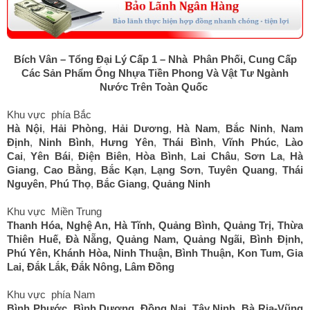
Bích Vân – Tổng Đại Lý Cấp 1 – Nhà Phân Phối, Cung Cấp
Các Sản Phẩm Ống Nhựa Tiền Phong Và Vật Tư Ngành
Nước Trên Toàn Quốc
Khu vực phía Bắc
Hà Nội
,
Hải Phòng
,
Hải Dương
,
Hà Nam
,
Bắc Ninh
,
Nam
Định
,
Ninh Bình
,
Hưng Yên
,
Thái Bình
,
Vĩnh Phúc
,
Lào
Cai
,
Yên Bái
,
Điện Biên
,
Hòa Bình
,
Lai Châu
,
Sơn La
,
Hà
Giang
,
Cao Bằng
,
Bắc Kạn
,
Lạng Sơn
,
Tuyên Quang
,
Thái
Nguyên
,
Phú Thọ
,
Bắc Giang
,
Quảng Ninh
Khu vực Miền Trung
Thanh Hóa
,
Nghệ An
,
Hà Tĩnh
,
Quảng Bình
,
Quảng Trị
,
Thừa
Thiên Huế
,
Đà Nẵng
,
Quảng Nam
,
Quảng Ngãi
,
Bình Định
,
Phú Yên
,
Khánh Hòa
,
Ninh Thuận
,
Bình Thuận
,
Kon Tum
,
Gia
Lai
,
Đắk Lắk
,
Đắk Nông
,
Lâm Đồng
Khu vực phía Nam
Bình Phước
,
Bình Dương
,
Đồng Nai
,
Tây Ninh
,
Bà Rịa-Vũng