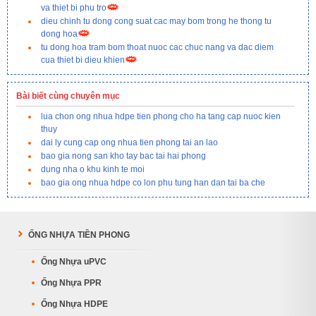
va thiet bi phu tro
dieu chinh tu dong cong suat cac may bom trong he thong tu
dong hoa
tu dong hoa tram bom thoat nuoc cac chuc nang va dac diem
cua thiet bi dieu khien
Bài biết cùng chuyên mục
lua chon ong nhua hdpe tien phong cho ha tang cap nuoc kien
thuy
dai ly cung cap ong nhua tien phong tai an lao
bao gia nong san kho tay bac tai hai phong
dung nha o khu kinh te moi
bao gia ong nhua hdpe co lon phu tung han dan tai ba che
ỐNG NHỰA TIỀN PHONG
Ống Nhựa uPVC
Ống Nhựa PPR
Ống Nhựa HDPE