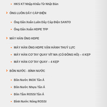
HKS KT Nhập Khẩu Từ Nhật Bản
ỐNG LUỒN DÂY CÁP ĐIỆN
Ống Gân Xoắn Luồn Dây Cáp Điện SANTO
Ống Gân Xoắn HDPE TFP
MÁY HÀN ỐNG HDPE
MÁY HÀN ỐNG HDPE VẬN HÀNH THUỶ LỰC
MÁY HÀN CƠ TAY QUAY VÍT MA (CÓ ĐỒNG HỒ) – 4 KẸP
MÁY HÀN CƠ TAY QUAY – 4 KẸP
BỒN NƯỚC - BÌNH NƯỚC
Bồn Nước INOX Tân Á
Bồn Nước Nhựa Tân Á
Bồn Tắm ROSSI Tân Á
Bình Nước Nóng ROSSI