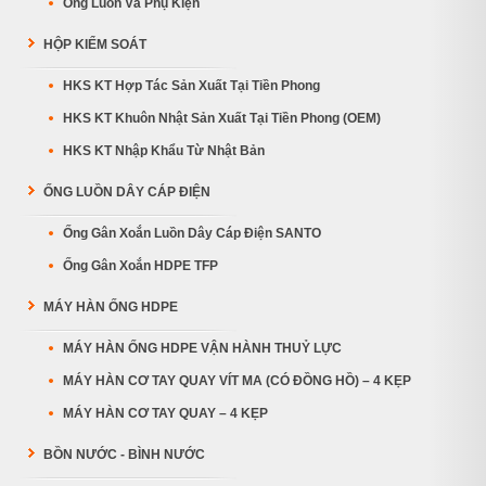
Ống Luồn Và Phụ Kiện
HỘP KIỂM SOÁT
HKS KT Hợp Tác Sản Xuất Tại Tiền Phong
HKS KT Khuôn Nhật Sản Xuất Tại Tiền Phong (OEM)
HKS KT Nhập Khẩu Từ Nhật Bản
ỐNG LUỒN DÂY CÁP ĐIỆN
Ống Gân Xoắn Luồn Dây Cáp Điện SANTO
Ống Gân Xoắn HDPE TFP
MÁY HÀN ỐNG HDPE
MÁY HÀN ỐNG HDPE VẬN HÀNH THUỶ LỰC
MÁY HÀN CƠ TAY QUAY VÍT MA (CÓ ĐỒNG HỒ) – 4 KẸP
MÁY HÀN CƠ TAY QUAY – 4 KẸP
BỒN NƯỚC - BÌNH NƯỚC