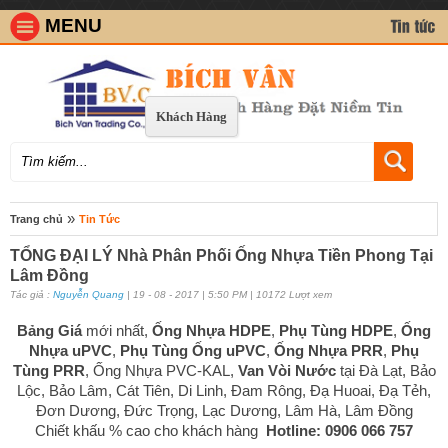
MENU
Khách Hàng
»
Trang chủ
Tin Tức
TỔNG ĐẠI LÝ Nhà Phân Phối Ống Nhựa Tiền Phong Tại
Lâm Đồng
Tác giả :
Nguyễn Quang
| 19 - 08 - 2017 | 5:50 PM | 10172 Lượt xem
Bảng Giá
mới nhất,
Ống Nhựa HDPE
,
Phụ Tùng HDPE
,
Ống
Nhựa uPVC
,
Phụ Tùng Ống uPVC
,
Ống Nhựa PRR
,
Phụ
Tùng PRR
, Ống Nhựa PVC-KAL,
Van Vòi Nước
tại Đà Lạt, Bảo
Lộc, Bảo Lâm, Cát Tiên, Di Linh, Đam Rông, Đạ Huoai, Đạ Tẻh,
Đơn Dương, Đức Trọng, Lạc Dương, Lâm Hà, Lâm Đồng
Chiết khấu % cao cho khách hàng
Hotline: 0906 066 757