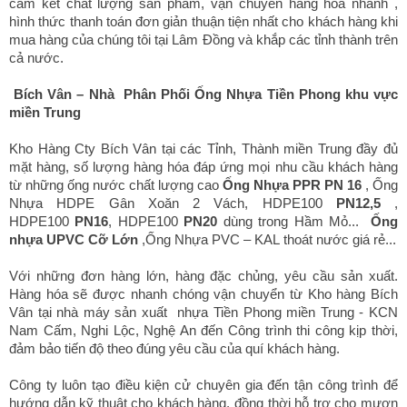
cam kết chất lượng sản phẩm, vận chuyển hàng hóa nhanh ,
hình thức thanh toán đơn giản thuận tiện nhất cho khách hàng khi
mua hàng của chúng tôi tại Lâm Đồng và khắp các tỉnh thành trên
cả nước.
Bích Vân – Nhà Phân Phối Ống Nhựa Tiền Phong khu vực
miền Trung
Kho Hàng Cty Bích Vân tại các Tỉnh, Thành miền Trung đầy đủ
mặt hàng, số lượng hàng hóa đáp ứng mọi nhu cầu khách hàng
từ những ống nước chất lượng cao
Ống Nhựa PPR PN 16
, Ống
Nhựa HDPE Gân Xoăn 2 Vách, HDPE100
PN12,5
,
HDPE100
PN16
, HDPE100
PN20
dùng trong Hầm Mỏ...
Ống
nhựa UPVC Cỡ Lớn
,Ống Nhựa PVC – KAL thoát nước giá rẻ...
Với những đơn hàng lớn, hàng đặc chủng, yêu cầu sản xuất.
Hàng hóa sẽ được nhanh chóng vận chuyển từ Kho hàng Bích
Vân tại nhà máy sản xuất nhựa Tiền Phong miền Trung - KCN
Nam Cấm, Nghi Lộc, Nghệ An đến Công trình thi công kịp thời,
đảm bảo tiến độ theo đúng yêu cầu của quí khách hàng.
Công ty luôn tạo điều kiện cử chuyên gia đến tận công trình để
hướng dẫn kỹ thuật cho khách hàng, đồng thời hỗ trợ cho mượn