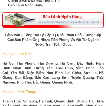
Chính Sách Bảo Mật Thông Tin
Bảo Lãnh Ngân Hàng
Bích Vân – Tổng Đại Lý Cấp 1 | Nhà Phân Phối, Cung Cấp
Các Sản Phẩm Ống Nhựa Tiền Phong Và Vật Tư Ngành
Nước Trên Toàn Quốc
Khu vực phía Bắc:
Hà Nội
,
Hải Phòng
,
Hải Dương
,
Hà Nam
,
Bắc Ninh
,
Nam
Định
,
Ninh Bình
,
Hưng Yên
,
Thái Bình
,
Vĩnh Phúc
,
Lào
Cai
,
Yên Bái
,
Điện Biên
,
Hòa Bình
,
Lai Châu
,
Sơn La
,
Hà
Giang
,
Cao Bằng
,
Bắc Kạn
,
Lạng Sơn
,
Tuyên Quang
,
Thái
Nguyên
,
Phú Thọ
,
Bắc Giang
,
Quảng Ninh
.
Khu vực Miền Trung:
Thanh Hóa
,
Nghệ An
,
Hà Tĩnh
,
Quảng Bình
,
Quảng Trị
,
Thừa
Thiên Huế
,
Đà Nẵng
,
Quảng Nam
,
Quảng Ngãi
,
Bình Định
,