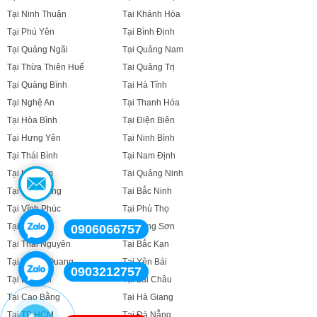
Tại Ninh Thuận
Tại Khánh Hòa
Tại Phú Yên
Tại Bình Định
Tại Quảng Ngãi
Tại Quảng Nam
Tại Thừa Thiên Huế
Tại Quảng Trị
Tại Quảng Bình
Tại Hà Tĩnh
Tại Nghệ An
Tại Thanh Hóa
Tại Hòa Bình
Tại Điện Biên
Tại Hưng Yên
Tại Ninh Bình
Tại Thái Bình
Tại Nam Định
Tại Hà Nam
Tại Quảng Ninh
Tại Bắc Giang
Tại Bắc Ninh
Tại Vĩnh Phúc
Tại Phú Thọ
Tại Sơn La
Tại Lạng Sơn
0906066757
Tại Thái Nguyên
Tại Bắc Kạn
Tại Tuyên Quang
Tại Yên Bái
0903212757
Tại Lào Cai
Tại Lai Châu
Tại Cao Bằng
Tại Hà Giang
Tại TP HCM
Tại Đà Nẵng