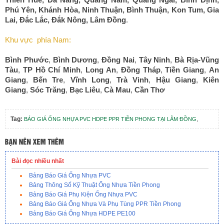
Phú Yên
,
Khánh Hòa
,
Ninh Thuận
,
Bình Thuận
,
Kon Tum
,
Gia
Lai
,
Đắc Lắc
,
Đắk Nông
,
Lâm Đồng
.
Khu vực phía Nam:
Bình Phước
,
Bình Dương
,
Đồng Nai
,
Tây Ninh
,
Bà Rịa-Vũng
Tàu
,
TP Hồ Chí Minh
,
Long An
,
Đồng Tháp
,
Tiền Giang
,
An
Giang
,
Bến Tre
,
Vĩnh Long
,
Trà Vinh
,
Hậu Giang
,
Kiên
Giang
,
Sóc Trăng
,
Bạc Liêu
,
Cà Mau
,
Cần Thơ
Tag:
,
BÁO GIÁ ỐNG NHỰA PVC HDPE PPR TIỀN PHONG TẠI LÂM ĐỒNG
Bài đọc nhiều nhất
Bảng Báo Giá Ống Nhựa PVC
Bảng Thông Số Kỹ Thuật Ống Nhựa Tiền Phong
Bảng Báo Giá Phụ Kiện Ống Nhựa PVC
Bảng Báo Giá Ống Nhựa Và Phụ Tùng PPR Tiền Phong
Bảng Báo Giá Ống Nhựa HDPE PE100