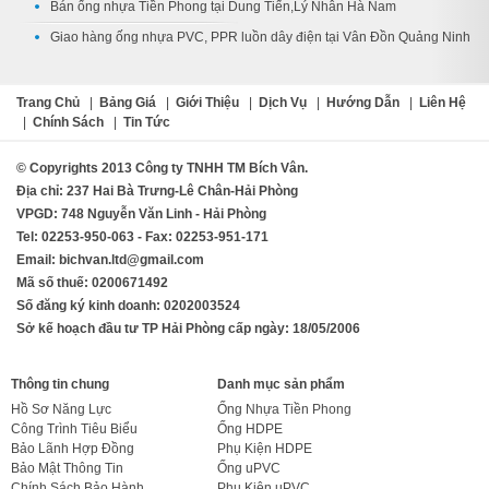
Bán ống nhựa Tiền Phong tại Dung Tiến,Lý Nhân Hà Nam
Giao hàng ống nhựa PVC, PPR luồn dây điện tại Vân Đồn Quảng Ninh
Trang Chủ
|
Bảng Giá
|
Giới Thiệu
|
Dịch Vụ
|
Hướng Dẫn
|
Liên Hệ
|
Chính Sách
|
Tin Tức
© Copyrights 2013 Công ty TNHH TM Bích Vân.
Địa chỉ: 237 Hai Bà Trưng-Lê Chân-Hải Phòng
VPGD: 748 Nguyễn Văn Linh - Hải Phòng
Tel: 02253-950-063 - Fax: 02253-951-171
Email: bichvan.ltd@gmail.com
Mã số thuế: 0200671492
Số đăng ký kinh doanh: 0202003524
Sở kế hoạch đầu tư TP Hải Phòng cấp ngày: 18/05/2006
Thông tin chung
Danh mục sản phẩm
Hồ Sơ Năng Lực
Ống Nhựa Tiền Phong
Công Trình Tiêu Biểu
Ống HDPE
Bảo Lãnh Hợp Đồng
Phụ Kiện HDPE
Bảo Mật Thông Tin
Ống uPVC
Chính Sách Bảo Hành
Phụ Kiện uPVC