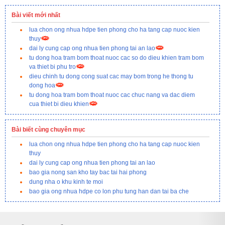
Bài viết mới nhất
lua chon ong nhua hdpe tien phong cho ha tang cap nuoc kien
thuy
dai ly cung cap ong nhua tien phong tai an lao
tu dong hoa tram bom thoat nuoc cac so do dieu khien tram bom
va thiet bi phu tro
dieu chinh tu dong cong suat cac may bom trong he thong tu
dong hoa
tu dong hoa tram bom thoat nuoc cac chuc nang va dac diem
cua thiet bi dieu khien
Bài biết cùng chuyên mục
lua chon ong nhua hdpe tien phong cho ha tang cap nuoc kien
thuy
dai ly cung cap ong nhua tien phong tai an lao
bao gia nong san kho tay bac tai hai phong
dung nha o khu kinh te moi
bao gia ong nhua hdpe co lon phu tung han dan tai ba che