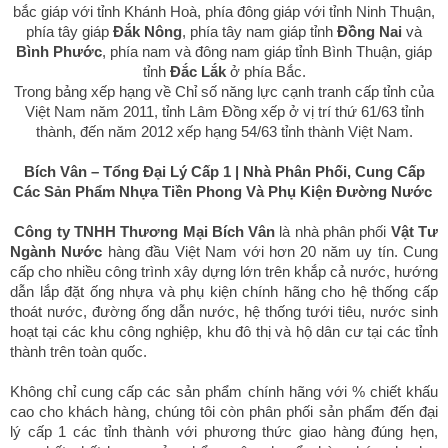
bắc giáp với tỉnh Khánh Hoà, phía đông giáp với tỉnh Ninh Thuận,
phía tây giáp
Đắk Nông
, phía tây nam giáp tỉnh
Đồng Nai
và
Bình Phước
, phía nam và đông nam giáp tỉnh Bình Thuận, giáp
tỉnh
Đắc Lắk
ở phía Bắc.
Trong bảng xếp hạng về Chỉ số năng lực cạnh tranh cấp tỉnh của
Việt Nam năm 2011, tỉnh Lâm Đồng xếp ở vị trí thứ 61/63 tỉnh
thành, đến năm 2012 xếp hạng 54/63 tỉnh thành Việt Nam.
Bích Vân – Tổng Đại Lý Cấp 1 | Nhà Phân Phối, Cung Cấp
Các Sản Phẩm Nhựa Tiền Phong Và Phụ Kiện Đường Nước
Công ty TNHH Thương Mại Bích Vân
là nhà phân phối
Vật Tư
Ngành Nước
hàng đầu Việt Nam với hơn 20 năm uy tín. Cung
cấp cho nhiều công trình xây dựng lớn trên khắp cả nước, hướng
dẫn lắp đặt ống nhựa và phụ kiện chính hãng cho hệ thống cấp
thoát nước, đường ống dẫn nước, hệ thống tưới tiêu, nước sinh
hoạt tại các khu công nghiệp, khu đô thị và hộ dân cư tại các tỉnh
thành trên toàn quốc.
Không chỉ cung cấp các sản phẩm chính hãng với % chiết khấu
cao cho khách hàng, chúng tôi còn phân phối sản phẩm đến đại
lý cấp 1 các tỉnh thành với phương thức giao hàng đúng hẹn,