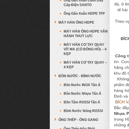
Ống Gân Xoắn Luồn Dây
đá, ở t
Cáp Điện SANTO
tế há
Ống Gân Xoắn HDPE TFP
Theo ng
MÁY HÀN ỐNG HDPE
MÁY HÀN ỐNG HDPE VẬN
HÀNH THUỶ LỰC
BÍC
MÁY HÀN CƠ TAY QUAY
VÍT MA (CÓ ĐỒNG HỒ) – 4
KẸP
Công t
tín. Cu
MÁY HÀN CƠ TAY QUAY –
4 KẸP
hãng ch
khu đô t
BỒN NƯỚC - BÌNH NƯỚC
Không c
phẩm đế
Bồn Nước INOX Tân Á
hàng hó
Bồn Nước Nhựa Tân Á
Định và 
BÍCH V
Bồn Tắm ROSSI Tân Á
Bắc đầy
Bình Nước Nóng ROSSI
Nhựa P
trong H
ỐNG THÉP - ỐNG GANG
những đ
Ống Thép Hòa Phát