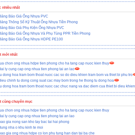
c nhiều nhất
Bảng Báo Giá Ống Nhựa PVC
Bảng Thông Số Kỹ Thuật Ống Nhựa Tiền Phong
Bảng Báo Giá Phụ Kiện Ống Nhựa PVC
Bảng Báo Giá Ống Nhựa Và Phụ Tùng PPR Tiền Phong
Bảng Báo Giá Ống Nhựa HDPE PE100
ết mới nhất
lua chon ong nhua hdpe tien phong cho ha tang cap nuoc kien thuy
dai ly cung cap ong nhua tien phong tai an lao
tu dong hoa tram bom thoat nuoc cac so do dieu khien tram bom va thiet bi phu tro
dieu chinh tu dong cong suat cac may bom trong he thong tu dong hoa
tu dong hoa tram bom thoat nuoc cac chuc nang va dac diem cua thiet bi dieu khien
ết cùng chuyên mục
lua chon ong nhua hdpe tien phong cho ha tang cap nuoc kien thuy
dai ly cung cap ong nhua tien phong tai an lao
bao gia nong san kho tay bac tai hai phong
dung nha o khu kinh te moi
bao gia ong nhua hdpe co lon phu tung han dan tai ba che