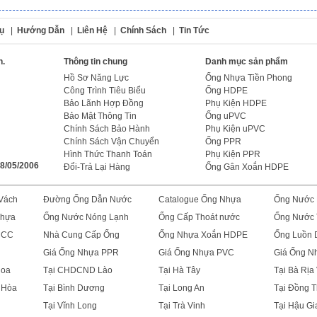
ụ
|
Hướng Dẫn
|
Liên Hệ
|
Chính Sách
|
Tin Tức
n.
Thông tin chung
Danh mục sản phẩm
Hồ Sơ Năng Lực
Ống Nhựa Tiền Phong
Công Trình Tiêu Biểu
Ống HDPE
Bảo Lãnh Hợp Đồng
Phụ Kiện HDPE
Bảo Mật Thông Tin
Ống uPVC
Chính Sách Bảo Hành
Phụ Kiện uPVC
Chính Sách Vận Chuyển
Ống PPR
Hình Thức Thanh Toán
Phụ Kiện PPR
18/05/2006
Đổi-Trả Lại Hàng
Ống Gân Xoắn HDPE
Vách
Đường Ống Dẫn Nước
Catalogue Ống Nhựa
Ống Nước
Nhựa
Ống Nước Nóng Lạnh
Ống Cấp Thoát nước
Ống Nước 
CCC
Nhà Cung Cấp Ống
Ống Nhựa Xoắn HDPE
Ống Luồn 
n
Giá Ống Nhựa PPR
Giá Ống Nhựa PVC
Giá Ống 
Hoa
Tại CHDCND Lào
Tại Hà Tây
Tại Bà Rịa
 Hòa
Tại Bình Dương
Tại Long An
Tại Đồng 
Tại Vĩnh Long
Tại Trà Vinh
Tại Hậu Gi