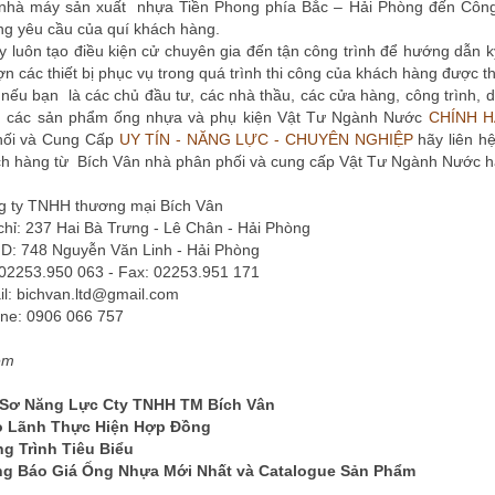
 nhà máy sản xuất nhựa Tiền Phong phía Bắc – Hải Phòng đến Công tr
ng yêu cầu của quí khách hàng.
 luôn tạo điều kiện cử chuyên gia đến tận công trình để hướng dẫn kỹ
 các thiết bị phục vụ trong quá trình thi công của khách hàng được th
nếu bạn là các chủ đầu tư, các nhà thầu, các cửa hàng, công trình, d
g các sản phẩm ống nhựa và phụ kiện Vật Tư Ngành Nước
CHÍNH H
hối và Cung Cấp
UY TÍN - NĂNG LỰC - CHUYÊN NGHIỆP
hãy liên hệ
ch hàng từ Bích Vân nhà phân phối và cung cấp Vật Tư Ngành Nước h
y TNHH thương mại Bích Vân
: 237 Hai Bà Trưng - Lê Chân - Hải Phòng
748 Nguyễn Văn Linh - Hải Phòng
253.950 063 - Fax: 02253.951 171
 bichvan.ltd@gmail.com
e: 0906 066 757
êm
Sơ Năng Lực Cty TNHH TM Bích Vân
 Lãnh Thực Hiện Hợp Đồng
g Trình Tiêu Biểu
g Báo Giá Ống Nhựa Mới Nhất và Catalogue Sản Phẩm