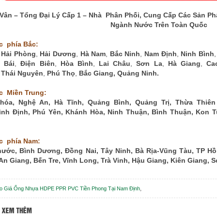
 Vân – Tổng Đại Lý Cấp 1 – Nhà Phân Phối, Cung Cấp Các Sản P
Ngành Nước Trên Toàn Quốc
c phía Bắc:
,
Hải Phòng
,
Hải Dương
,
Hà Nam
,
Bắc Ninh
,
Nam Định
,
Ninh Bình
 Bái
,
Điện Biên
,
Hòa Bình
,
Lai Châu
,
Sơn La
,
Hà Giang
,
Ca
,
Thái Nguyên
,
Phú Thọ
,
Bắc Giang
,
Quảng Ninh
.
c Miền Trung:
hóa
,
Nghệ An
,
Hà Tĩnh
,
Quảng Bình
,
Quảng Trị
,
Thừa Thiên
ình Định
,
Phú Yên
,
Khánh Hòa
,
Ninh Thuận
,
Bình Thuận
,
Kon 
c phía Nam:
hước
,
Bình Dương
,
Đồng Nai
,
Tây Ninh
,
Bà Rịa-Vũng Tàu
,
TP Hồ
An Giang
,
Bến Tre
,
Vĩnh Long
,
Trà Vinh
,
Hậu Giang
,
Kiên Giang
,
S
,
o Giá Ống Nhựa HDPE PPR PVC Tiền Phong Tại Nam Định