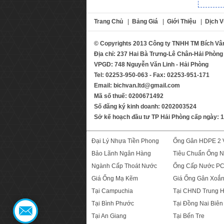
Trang Chủ
|
Bảng Giá
|
Giới Thiệu
|
Dịch V
© Copyrights 2013 Công ty TNHH TM Bích Vâ
Địa chỉ: 237 Hai Bà Trưng-Lê Chân-Hải Phòng
VPGD: 748 Nguyễn Văn Linh - Hải Phòng
Tel: 02253-950-063 - Fax: 02253-951-171
Email: bichvan.ltd@gmail.com
Mã số thuế: 0200671492
Số đăng ký kinh doanh: 0202003524
Sở kế hoạch đầu tư TP Hải Phòng cấp ngày: 
Đại Lý Nhựa Tiền Phong
Ống Gân HDPE 2 
Bảo Lãnh Ngân Hàng
Tiêu Chuẩn Ống 
Ngành Cấp Thoát Nước
Ống Cấp Nước P
Giá Ống Mạ Kẽm
Giá Ống Gân Xoắ
Tại Campuchia
Tại CHND Trung 
Tại Bình Phước
Tại Đồng Nai Biên
Tại An Giang
Tại Bến Tre