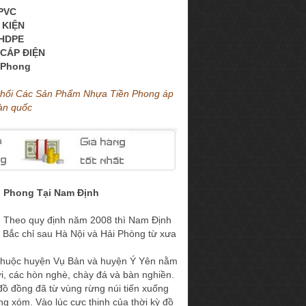
PVC
 KIỆN
 HDPE
CÁP ĐIỆN
 Phong
Phối Các Sản Phẩm Nhựa Tiền Phong áp
oàn quốc
n Phong
Tại Nam Định
ộ. Theo quy định năm 2008 thì Nam Định
n Bắc chỉ sau Hà Nội và Hải Phòng từ xưa
úi thuộc huyện Vụ Bản và huyện Ý Yên nằm
ưỡi, các hòn nghè, chày đá và bàn nghiền.
đồ đồng đã từ vùng rừng núi tiến xuống
ng xóm. Vào lúc cực thịnh của thời kỳ đồ