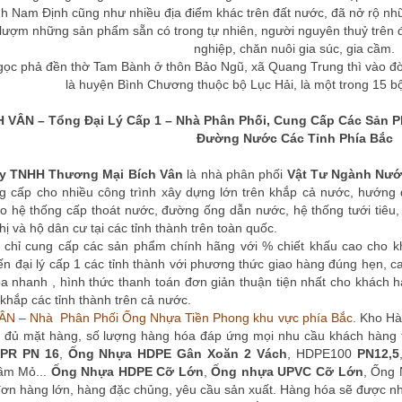
ỉnh Nam Định cũng như nhiều địa điểm khác trên đất nước, đã nở rộ nh
i lượm những sản phẩm sẵn có trong tự nhiên, người nguyên thuỷ trên
nghiệp, chăn nuôi gia súc, gia cầm.
ọc phả đền thờ Tam Bành ở thôn Bảo Ngũ, xã Quang Trung thì vào đ
là huyện Bình Chương thuộc bộ Lục Hải, là một trong 15 
H VÂN – Tổng Đại Lý Cấp 1 – Nhà Phân Phối, Cung Cấp Các Sản 
Đường Nước Các Tỉnh Phía Bắc
y TNHH Thương Mại Bích Vân
là nhà phân phối
Vật Tư Ngành Nư
ng cấp cho nhiều công trình xây dựng lớn trên khắp cả nước, hướng 
o hệ thống cấp thoát nước, đường ống dẫn nước, hệ thống tưới tiêu, 
hị và hộ dân cư tại các tỉnh thành trên toàn quốc.
hỉ cung cấp các sản phẩm chính hãng với % chiết khấu cao cho kh
n đại lý cấp 1 các tỉnh thành với phương thức giao hàng đúng hẹn, 
a nhanh , hình thức thanh toán đơn giản thuận tiện nhất cho khách 
khắp các tỉnh thành trên cả nước.
ÂN – Nhà Phân Phối Ống Nhựa Tiền Phong khu vực phía Bắc
. Kho Hà
 đủ mặt hàng, số lượng hàng hóa đáp ứng mọi nhu cầu khách hàng
PR PN 16
,
Ống Nhựa HDPE Gân Xoăn 2 Vách
, HDPE100
PN12,5
ầm Mỏ...
Ống Nhựa HDPE Cỡ Lớn
,
Ống nhựa UPVC Cỡ Lớn
, Ống 
ơn hàng lớn, hàng đặc chủng, yêu cầu sản xuất. Hàng hóa sẽ được n