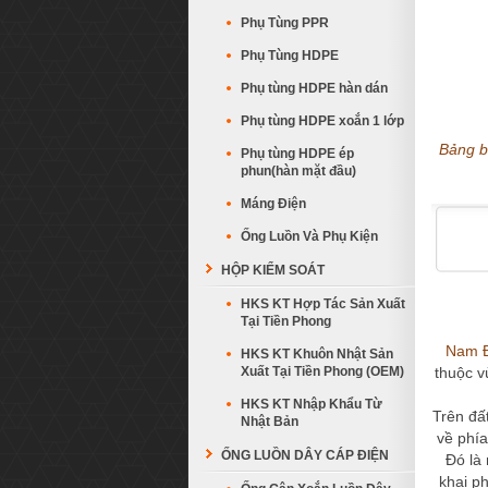
Phụ Tùng PPR
Phụ Tùng HDPE
Phụ tùng HDPE hàn dán
Phụ tùng HDPE xoắn 1 lớp
Bảng b
Phụ tùng HDPE ép
phun(hàn mặt đầu)
Máng Điện
Ống Luồn Và Phụ Kiện
HỘP KIỂM SOÁT
HKS KT Hợp Tác Sản Xuất
Tại Tiền Phong
Nam 
HKS KT Khuôn Nhật Sản
Xuất Tại Tiền Phong (OEM)
thuộc v
HKS KT Nhập Khẩu Từ
Trên đấ
Nhật Bản
về phía
ỐNG LUỒN DÂY CÁP ĐIỆN
Đó là
khai ph