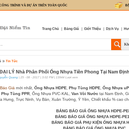
 CÔNG TRÌNH VÀ DỰ ÁN TRÊN TOÀN QUỐC
Đ
Trang Chủ
|
Bảng Giá
|
Giới Thiệu
|
Dịch Vụ
|
Hư
Kh
»
ủ
Tin Tức
ẠI LÝ Nhà Phân Phối Ống Nhựa Tiền Phong Tại Nam Địn
guyễn Quang
| 25 - 08 - 2017 | 3:02 PM | 13944 Lượt xem
 Báo Giá
mới nhất,
Ống Nhựa HDPE
,
Phụ Tùng HDPE
,
Ống Nhựa u
,
Phụ Tùng PPR
, Ống Nhựa PVC-KAL,
Van Vòi Nước
tại Nam Định, G
a Hưng, Trực Ninh, Vụ Bản, Xuân Trường, Ý Yên, Chiết khấu % cao 
BẢNG BÁO GIÁ ỐNG NHỰA HDPE-PE
BẢNG BÁO GIÁ ỐNG NHỰA HDPE-PE
BẢNG BÁO GIÁ PHỤ KIỆN ỐNG NHỰA 
BẢNG BÁO GIÁ ỐNG NHỰA PVC