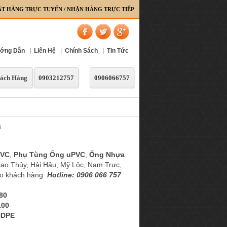
ẶT HÀNG TRỰC TUYẾN / NHẬN HÀNG TRỰC TIẾP
ớng Dẫn
|
Liên Hệ
|
Chính Sách
|
Tin Tức
ách Hàng
0903212757
0906066757
h
PVC
,
Phụ Tùng Ống uPVC
,
Ống Nhựa
iao Thủy, Hải Hậu, Mỹ Lộc, Nam Trực,
cho khách hàng
Hotline: 0906 066 757
80
100
HDPE