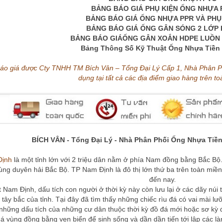
BẢNG BÁO GIÁ PHỤ KIỆN ỐNG NHỰA 
BẢNG BÁO GIÁ ỐNG NHỰA PPR VÀ PHỤ
BẢNG BÁO GIÁ ỐNG GÂN SÓNG 2 LỚP
BẢNG BÁO GIÁỐNG GÂN XOẮN HDPE LUỒN 
Bảng Thông Số Kỹ Thuật Ống Nhựa Tiền
áo giá
được Cty TNHH TM Bích Vân – Tổng Đại Lý Cấp 1, Nhà Phân 
dụng tại tất cả các địa điểm giao hàng trên t
BÍCH VÂN
- Tổng Đại Lý - Nhà Phân Phối
Ống Nhựa Tiề
Định
là một tỉnh lớn với 2 triệu dân nằm ở phía Nam đồng bằng Bắc B
ùng duyên hải Bắc Bộ. TP Nam Định là đô thị lớn thứ ba trên toàn miề
đến nay.
t Nam Định, dấu tích con người ở thời kỳ này còn lưu lại ở các dãy n
 tây bắc của tỉnh. Tại đây đã tìm thấy những chiếc rìu đá có vai mài l
 những dấu tích của những cư dân thuộc thời kỳ đồ đá mới hoặc sơ kỳ 
á vùng đồng bằng ven biển để sinh sống và dần dần tiến tới lập các là