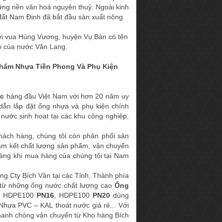
ững nền văn hoá nguyên thuỷ. Ngoài kinh
 đất Nam Định đã bắt đầu sản xuất nông
ời vua Hùng Vương, huyện Vụ Bản có tên
bộ của nước Văn Lang.
Phẩm Nhựa Tiền Phong Và Phụ Kiện
ớc
hàng đầu Việt Nam với hơn 20 năm uy
dẫn lắp đặt ống nhựa và phụ kiện chính
nước sinh hoạt tại các khu công nghiệp,
ách hàng, chúng tôi còn phân phối sản
cam kết chất lượng sản phẩm, vận chuyển
hàng khi mua hàng của chúng tôi tại Nam
ng Cty Bích Vân tại các Tỉnh, Thành phía
 từ những ống nước chất lượng cao
Ống
, HDPE100
PN16
, HDPE100
PN20
dùng
Nhựa PVC – KAL thoát nước giá rẻ... Với
hanh chóng vận chuyển từ Kho hàng Bích