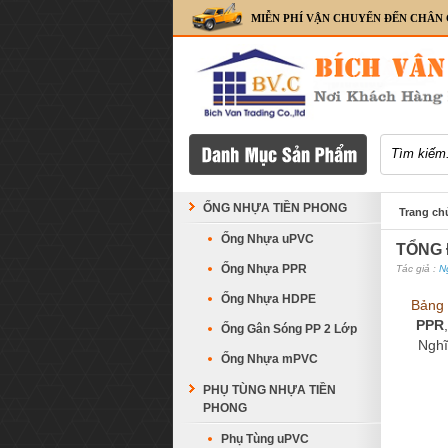
MIỄN PHÍ VẬN CHUYỂN ĐẾN CHÂN
ỐNG NHỰA TIỀN PHONG
Trang ch
Ống Nhựa uPVC
TỔNG Đ
Ống Nhựa PPR
Tác giả :
N
Ống Nhựa HDPE
Bảng
PPR
Ống Gân Sóng PP 2 Lớp
Nghĩ
Ống Nhựa mPVC
PHỤ TÙNG NHỰA TIỀN
PHONG
Phụ Tùng uPVC