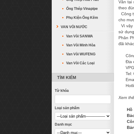
Vân tại
theo đú
Ống Thép Vinapipe
Công ty
Phụ Kiện Ống Kẽm
cho mượn
Vì vậy 
VAN VÒI NƯỚC
sử dụn
Van Vòi SANWA
Phân P
đãi khá
Van Vòi Minh Hòa
Van Vòi WUFENG
Công t
Địa chỉ
Van Vòi Các Loại
VPGD: 
Tel: 02
TÌM KIẾM
Email:
Hotlin
Từ khóa
Xem th
Loại sản phẩm
Hồ 
Bảo
Côn
Danh mục
Bản